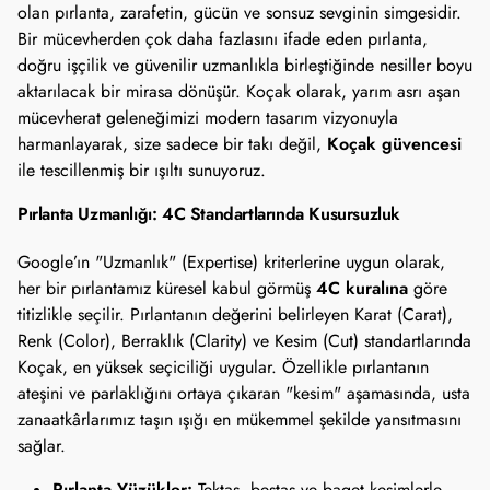
olan pırlanta, zarafetin, gücün ve sonsuz sevginin simgesidir.
Bir mücevherden çok daha fazlasını ifade eden pırlanta,
doğru işçilik ve güvenilir uzmanlıkla birleştiğinde nesiller boyu
aktarılacak bir mirasa dönüşür. Koçak olarak, yarım asrı aşan
mücevherat geleneğimizi modern tasarım vizyonuyla
Koçak güvencesi
harmanlayarak, size sadece bir takı değil,
ile tescillenmiş bir ışıltı sunuyoruz.
Pırlanta Uzmanlığı: 4C Standartlarında Kusursuzluk
Google’ın "Uzmanlık" (Expertise) kriterlerine uygun olarak,
4C kuralına
her bir pırlantamız küresel kabul görmüş
göre
titizlikle seçilir. Pırlantanın değerini belirleyen Karat (Carat),
Renk (Color), Berraklık (Clarity) ve Kesim (Cut) standartlarında
Koçak, en yüksek seçiciliği uygular. Özellikle pırlantanın
ateşini ve parlaklığını ortaya çıkaran "kesim" aşamasında, usta
zanaatkârlarımız taşın ışığı en mükemmel şekilde yansıtmasını
sağlar.
Pırlanta Yüzükler
: