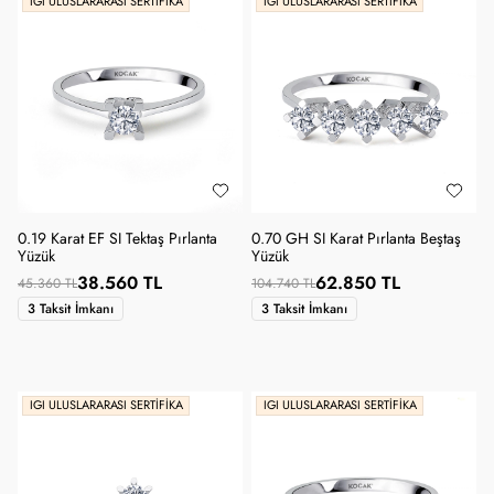
IGI ULUSLARARASI SERTIFIKA
IGI ULUSLARARASI SERTIFIKA
0.19 Karat EF SI Tektaş Pırlanta
0.70 GH SI Karat Pırlanta Beştaş
Yüzük
Yüzük
38.560 TL
62.850 TL
45.360 TL
104.740 TL
3 Taksit İmkanı
3 Taksit İmkanı
IGI ULUSLARARASI SERTIFIKA
IGI ULUSLARARASI SERTIFIKA