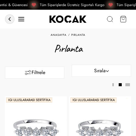
tisi & Güvencesi
Tüm Siparişlerde Ücretsiz Sigortalı Kargo
Tüm Siparişle
ANASAYFA
PIRLANTA
Pırlanta
Sırala
Filtrele
IGI ULUSLARARASI SERTIFIKA
IGI ULUSLARARASI SERTIFIKA