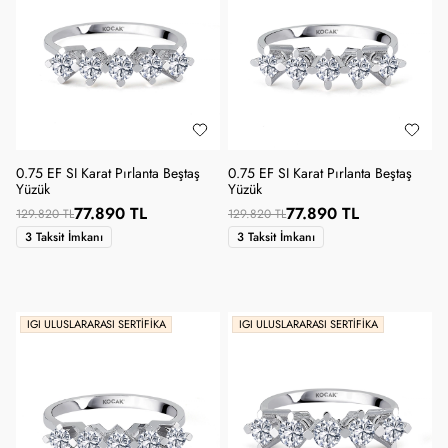
SANA ÖZEL KUPON
0.75 EF SI Karat Pırlanta Beştaş
0.75 EF SI Karat Pırlanta Beştaş
Yüzük
Yüzük
77.890 TL
77.890 TL
129.820 TL
129.820 TL
3 Taksit İmkanı
3 Taksit İmkanı
IGI ULUSLARARASI SERTIFIKA
IGI ULUSLARARASI SERTIFIKA