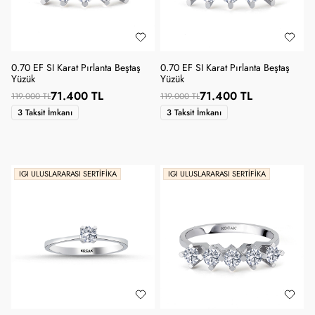
0.70 EF SI Karat Pırlanta Beştaş
0.70 EF SI Karat Pırlanta Beştaş
Yüzük
Yüzük
71.400 TL
71.400 TL
119.000 TL
119.000 TL
3 Taksit İmkanı
3 Taksit İmkanı
IGI ULUSLARARASI SERTIFIKA
IGI ULUSLARARASI SERTIFIKA