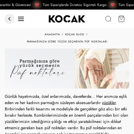
rantisi & Güvencesi
Tüm Siparişlerde Ücretsiz Sigortalı Kargo
Tüm Sipari
ANASAYFA
KOÇAK BLOG
PARMAĞINIZA GÖRE YÜZÜK SEÇMENIN PÜF NOKTALARI
Günlük hayatımızda, özel anlarımızda, davetlerde… Her anımıza eşlik
eden ve her kadının parmağını süsleyen aksesuarlardır
yüzükler
.
Birbirinden farklı tasarımı ve modeliyle de gerçekten göz alıcı bir etki
bırakır herkeste. Kombinlerimizinde en önemli parçalarından biri olan
yüzüklerimizin istediğimiz şıklığı ve etkiyi yaratabilmesi için dikkat
etmemiz gereken bazı püf noktaları vardır. Bu püf noktalarından en