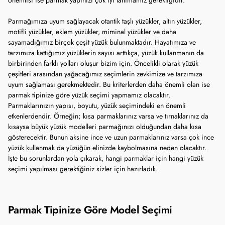
önemlisi ise parmak yapınızı çok iyi tanımamız gerektiğidir.
Parmağımıza uyum sağlayacak otantik taşlı yüzükler, altın yüzükler,
motifli yüzükler, eklem yüzükler, miminal yüzükler ve daha
sayamadığımız birçok çeşit yüzük bulunmaktadır. Hayatımıza ve
tarzımıza kattığımız yüzüklerin sayısı arttıkça, yüzük kullanmanın da
birbirinden farklı yolları oluşur bizim için. Öncelikli olarak yüzük
çeşitleri arasından yağacağımız seçimlerin zevkimize ve tarzımıza
uyum sağlaması gerekmektedir. Bu kriterlerden daha önemli olan ise
parmak tipinize göre yüzük seçimi yapmamız olacaktır.
Parmaklarınızın yapısı, boyutu, yüzük seçimindeki en önemli
etkenlerdendir. Örneğin; kısa parmaklarınız varsa ve tırnaklarınız da
kısaysa büyük yüzük modelleri parmağınızı olduğundan daha kısa
gösterecektir. Bunun aksine ince ve uzun parmaklarınız varsa çok ince
yüzük kullanmak da yüzüğün elinizde kaybolmasına neden olacaktır.
İşte bu sorunlardan yola çıkarak, hangi parmaklar için hangi yüzük
seçimi yapılması gerektiğiniz sizler için hazırladık.
Parmak Tipinize Göre Model Seçimi