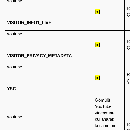
youtube
R
[●]
Ç
VISITOR_INFO1_LIVE
youtube
R
[●]
Ç
VISITOR_PRIVACY_METADATA
youtube
R
[●]
Ç
YSC
Gömülü
YouTube
videosunu
youtube
kullanarak
R
kullanıcının