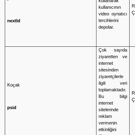
kullanarak
R
kullanıcının
Ç
video oynatıcı
tercihlerini
nextId
depolar.
Çok sayıda
ziyaretten ve
internet
sitesinden
ziyaretçilerle
ilgili veri
Koçak
toplamaktadır.
R
Bu bilgi
Ç
internet
psid
sitelerinde
reklam
vermenin
etkinliğini