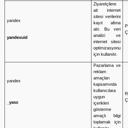
Ziyaretçilere
ait internet
sitesi verilerini
yandex
kayıt altına
P
alır. Bu veri
Ç
analizi ve
yandexuid
internet sitesi
optimizasyonu
için kullanılır.
Pazarlama ve
reklam
amaçları
yandex
kapsamında
kullanıcılara
R
uygun
Ç
_yasc
içerikleri
gösterme
amaçlı bilgi
toplamak için