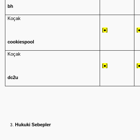
bh
Koçak
[●]
[
cookiespool
Koçak
[●]
[
dc2u
Hukuki Sebepler