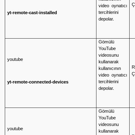
Ç
video oynatıcı
tercihlerini
yt-remote-cast-installed
depolar.
Gömülü
YouTube
videosunu
youtube
kullanarak
R
kullanıcının
Ç
video oynatıcı
tercihlerini
yt-remote-connected-devices
depolar.
Gömülü
YouTube
videosunu
youtube
kullanarak