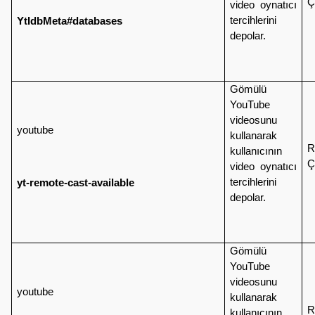
Ç
video oynatıcı
tercihlerini
YtIdbMeta#databases
depolar.
Gömülü
YouTube
videosunu
youtube
kullanarak
R
kullanıcının
Ç
video oynatıcı
tercihlerini
yt-remote-cast-available
depolar.
Gömülü
YouTube
videosunu
youtube
kullanarak
R
kullanıcının