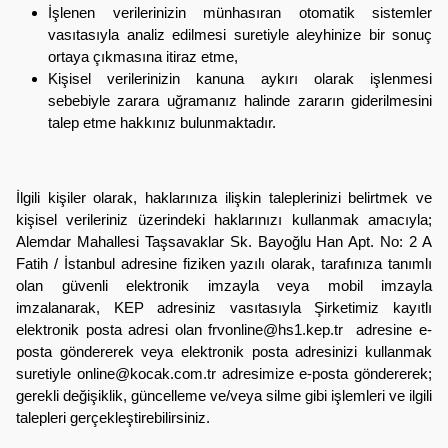
İşlenen verilerinizin münhasıran otomatik sistemler
vasıtasıyla analiz edilmesi suretiyle aleyhinize bir sonuç
ortaya çıkmasına itiraz etme,
Kişisel verilerinizin kanuna aykırı olarak işlenmesi
sebebiyle zarara uğramanız halinde zararın giderilmesini
talep etme hakkınız bulunmaktadır.
İlgili kişiler olarak, haklarınıza ilişkin taleplerinizi belirtmek ve
kişisel verileriniz üzerindeki haklarınızı kullanmak amacıyla;
Alemdar Mahallesi Taşsavaklar Sk. Bayoğlu Han Apt. No: 2 A
Fatih / İstanbul
adresine fiziken yazılı olarak, tarafınıza tanımlı
olan güvenli elektronik imzayla veya mobil imzayla
imzalanarak, KEP adresiniz vasıtasıyla Şirketimiz kayıtlı
elektronik posta adresi olan
frvonline@hs1.kep.tr
adresine e-
posta göndererek veya elektronik posta adresinizi kullanmak
suretiyle
online@kocak.com.tr
adresimize e-posta göndererek;
gerekli değişiklik, güncelleme ve/veya silme gibi işlemleri ve ilgili
talepleri gerçekleştirebilirsiniz.