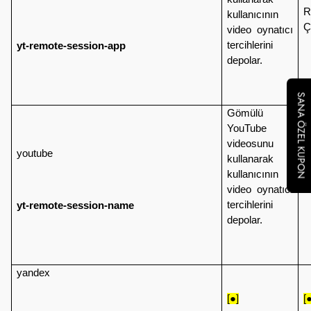
R
kullanıcının
Ç
video oynatıcı
tercihlerini
yt-remote-session-app
depolar.
SANA ÖZEL KUPON
Gömülü
YouTube
videosunu
youtube
kullanarak
R
kullanıcının
Ç
video oynatıcı
tercihlerini
yt-remote-session-name
depolar.
yandex
[●]
[