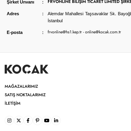
FRVONLİNE BİLİŞİM TİCARET LİMİTED ŞİRKE
Şirket Unvanı
:
Adres
:
Alemdar Mahallesi Taşsavaklar Sk. Bayoğlu
İstanbul
frvonline@hs1.kep.tr
-
online@kocak.com.tr
E-posta
:
MAĞAZALARIMIZ
SATIŞ NOKTALARIMIZ
İLETIŞIM