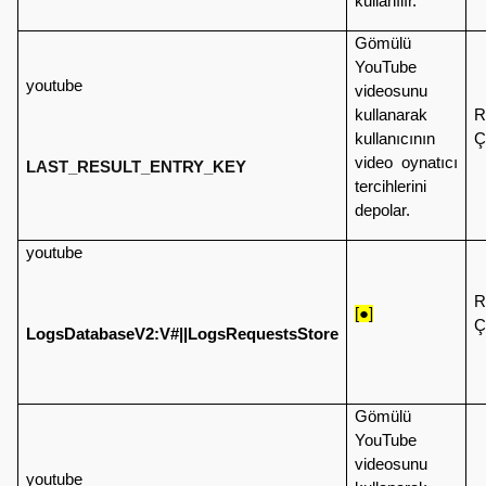
kullanılır.
Gömülü
YouTube
youtube
videosunu
kullanarak
R
kullanıcının
Ç
video oynatıcı
LAST_RESULT_ENTRY_KEY
tercihlerini
depolar.
youtube
R
[●]
Ç
LogsDatabaseV2:V#||LogsRequestsStore
Gömülü
YouTube
videosunu
youtube