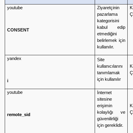
youtube
Ziyaretçinin
K
pazarlama
Ç
kategorisini
kabul edip
CONSENT
etmediğini
belirlemek için
kullanılır.
yandex
Site
kullanıcılarını
K
tanımlamak
Ç
için kullanılır
i
youtube
İnternet
sitesine
erişimin
K
kolaylığı ve
Ç
remote_sid
güvenilirliği
için gereklidir.