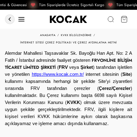
isi & Güvencesi
Tüm Siparişlerde Ücretsiz Sigortalı Kargo
Tüm Siparişler
ANASAYFA
KVKK BILGILENDIRME
İNTERNET SITESI ÇEREZ POLITIKASI VE ÇEREZ AYDINLATMA METNI
Alemdar Mahallesi Taşsavaklar Sk. Bayoğlu Han Apt. No: 2 A
FRVONLİNE BİLİŞİM
Fatih / İstanbul adresinde faaliyet gösteren
TİCARET LİMİTED ŞİRKETİ
(
FRV
veya
Şirket
) tarafından işletilen
ve yönetilen
https://www.kocak.com.tr/
internet sitesinin (
Site
)
kullanımı kapsamında herhangi bir şekilde Site’yi ziyaretleri
sırasında FRV tarafından çerezler (
Çerez/Çerezler
)
kullanılmaktadır. Bu Çerez kullanımı başta 6698 sayılı Kişisel
Verilerin Korunması Kanunu (
KVKK
) olmak üzere mevzuata
uygun şekilde gerçekleştirilmektedir.
FRV, ilgili kişilere ait
kişisel verileri
KVKK hükümlerine
aykırı
olarak başkasına
açıklayamaz
ve
işleme
amacı
dışında
kullanamaz.