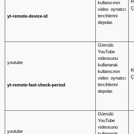
R
kullanıcının
Ç
video oynatıcı
tercihlerini
yt-remote-device-id
depolar.
Gömülü
YouTube
videosunu
youtube
kullanarak
R
kullanıcının
Ç
video oynatıcı
tercihlerini
yt-remote-fast-check-period
depolar.
Gömülü
YouTube
videosunu
youtube
kullanarak