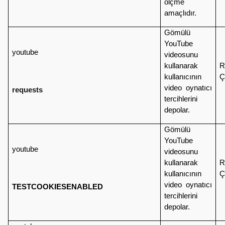
ölçme
amaçlıdır.
Gömülü
YouTube
youtube
videosunu
kullanarak
R
kullanıcının
Ç
video oynatıcı
requests
tercihlerini
depolar.
Gömülü
YouTube
youtube
videosunu
kullanarak
R
kullanıcının
Ç
video oynatıcı
TESTCOOKIESENABLED
tercihlerini
depolar.