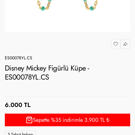
ES00078YL.CS
Disney Mickey Figürlü Küpe -
ES00078YL.CS
6.000 TL
Sepette %35 indirimle 3.900 TL ₺
3 Taksit İmkanı