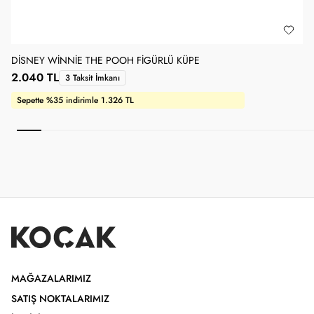
DISNEY WINNIE THE POOH FIGÜRLÜ KÜPE
D
2.040 TL
3 Taksit İmkanı
Sepette %35 indirimle 1.326 TL
MAĞAZALARIMIZ
SATIŞ NOKTALARIMIZ