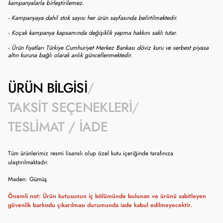
kampanyalarla birleştirilemez.
- Kampanyaya dahil stok sayısı her ürün sayfasında belirtilmektedir.
- Koçak kampanya kapsamında değişiklik yapma hakkını saklı tutar.
- Ürün fiyatları Türkiye Cumhuriyet Merkez Bankası döviz kuru ve serbest piyasa
altın kuruna bağlı olarak anlık güncellenmektedir.
ÜRÜN BILGISI
TAKSIT SEÇENEKLERI
TESLIMAT / İADE
Tüm ürünlerimiz resmi lisanslı olup özel kutu içeriğinde tarafınıza
ulaştırılmaktadır.
Maden: Gümüş
Önemli not: Ürün kutusunun iç bölümünde bulunan ve ürünü sabitleyen
güvenlik barkodu çıkarılması durumunda iade kabul edilmeyecektir.