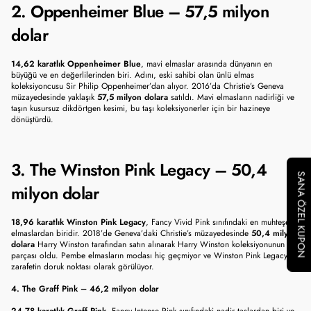
2. Oppenheimer Blue – 57,5 milyon 
dolar
14,62 karatlık Oppenheimer Blue
, mavi elmaslar arasında dünyanın en 
büyüğü ve en değerlilerinden biri. Adını, eski sahibi olan ünlü elmas 
koleksiyoncusu Sir Philip Oppenheimer’dan alıyor. 2016’da Christie’s Geneva 
müzayedesinde yaklaşık 
57,5 milyon dolara
 satıldı. Mavi elmasların nadirliği ve 
taşın kusursuz dikdörtgen kesimi, bu taşı koleksiyonerler için bir hazineye 
dönüştürdü.
3. The Winston Pink Legacy – 50,4 
SANA ÖZEL KUPON
milyon dolar
18,96 karatlık Winston Pink Legacy
, Fancy Vivid Pink sınıfındaki en muhteşem 
elmaslardan biridir. 2018’de Geneva’daki Christie’s müzayedesinde 
50,4 milyon 
dolara
 Harry Winston tarafından satın alınarak Harry Winston koleksiyonunun 
parçası oldu. Pembe elmasların modası hiç geçmiyor ve Winston Pink Legacy, 
zarafetin doruk noktası olarak görülüyor.
4. The Graff Pink – 46,2 milyon dolar