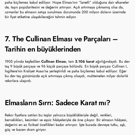
paha biçilemez kabul ediliyor. Hope Elması’nın “lanetli” olduğuna dair efsaneler 
de, taşın popülaritesini ve değerini artırıyor. Açık artırmaya çıkmamış olsa da, 
uzmanlar bu elmasın satışa sunulması durumunda 200 milyon doların üzerinde 
bir fiyat etiketine ulaşabileceğini tahmin ediyor.
7. The Cullinan Elması ve Parçaları – 
Tarihin en büyüklerinden
1905 yılında keşfedilen 
Cullinan Elması
, tam 
3.106 karat
 ağırlığındaydı. Bu dev 
taş 9 büyük parçaya ve 96 küçük parçaya bölündü. En büyük parçası Cullinan I, 
İngiltere’nin Kraliyet Asası’na yerleştirildi ve paha biçilemez kabul ediliyor. Eğer 
bu dev taş günümüzde açık artırmaya çıkmış olsaydı, muhtemelen milyar dolarlık 
rekorlara ulaşırdı.
Elmasların Sırrı: Sadece Karat mı?
Rekor fiyatlara satılan bu taşlar yalnızca büyüklükleriyle değil, renkleri, 
berraklıkları, kesimleri ve eşsiz hikâyeleriyle de öne çıkıyor. Bir elmasın hikâyesi, 
değerini en az fiziksel özellikleri kadar artırıyor. İşte burada devreye tutku, aşk, 
güç ve bazen dram giriyor.