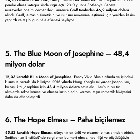
24,78 karatlık Graff Pink
, Fancy Intense Pink sınıfındaki nadir taşlardan biri ve 
pembe elmas kategorisinde çığır açtı. 2010 yılında Sotheby’s Geneva 
müzayedesinde mücevher devi Laurence Graff tarafından 
46,2 milyon dolara
alındı. Graff, elmasın simetrisini ve ışıltısını mükemmelleştirmek için yeniden kesim 
yaptırdı ve taş bugün hâlâ efsanevi sayılıyor.
5. The Blue Moon of Josephine – 48,4 
milyon dolar
12,03 karatlık Blue Moon of Josephine
, Fancy Vivid Blue sınıfında ve içindeki 
kusursuz berraklıkla biliniyor. 2015 yılında Hong Konglu milyarder Joseph Lau, 
bu taşı kızı Josephine için 
48,4 milyon dolara
 satın aldı. Lau’nun bu tür 
alımlarda rekor kırması ve elmasa kızının adını vermesi taşın romantik hikâyesini 
daha da efsaneleştirdi.
6. The Hope Elması – Paha biçilemez
45,52 karatlık Hope Elması
, dünyanın en ünlü ve efsanevi elmaslarından biridir. 
Smithsonian Enstitüsü’nde sergilenen bu mavi elmas, nadirliği ve büyüklüğüyle 