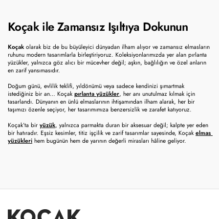
Koçak ile Zamansız Işıltıya Dokunun
Koçak
 olarak biz de bu büyüleyici dünyadan ilham alıyor ve zamansız elmasların 
ruhunu modern tasarımlarla birleştiriyoruz. Koleksiyonlarımızda yer alan pırlanta 
yüzükler, yalnızca göz alıcı bir mücevher değil; aşkın, bağlılığın ve özel anların 
en zarif yansımasıdır.
Doğum günü, evlilik teklifi, yıldönümü veya sadece kendinizi şımartmak 
istediğiniz bir an… Koçak 
pırlanta yüzükler
, her anı unutulmaz kılmak için 
tasarlandı. Dünyanın en ünlü elmaslarının ihtişamından ilham alarak, her bir 
taşımızı özenle seçiyor, her tasarımımıza benzersizlik ve zarafet katıyoruz.
Koçak’ta bir 
yüzük
, yalnızca parmakta duran bir aksesuar değil; kalpte yer eden 
bir hatıradır. Eşsiz kesimler, titiz işçilik ve zarif tasarımlar sayesinde, Koçak 
elmas 
yüzükleri
 hem bugünün hem de yarının değerli mirasları hâline geliyor.