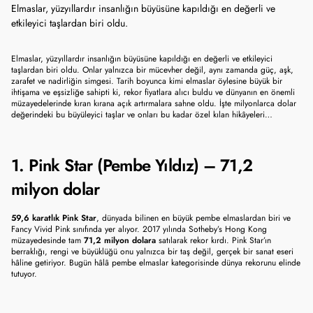
Elmaslar, yüzyıllardır insanlığın büyüsüne kapıldığı en değerli ve
etkileyici taşlardan biri oldu.
Elmaslar, yüzyıllardır insanlığın büyüsüne kapıldığı en değerli ve etkileyici 
taşlardan biri oldu. Onlar yalnızca bir mücevher değil, aynı zamanda güç, aşk, 
zarafet ve nadirliğin simgesi. Tarih boyunca kimi elmaslar öylesine büyük bir 
ihtişama ve eşsizliğe sahipti ki, rekor fiyatlara alıcı buldu ve dünyanın en önemli 
müzayedelerinde kıran kırana açık artırmalara sahne oldu. İşte milyonlarca dolar 
değerindeki bu büyüleyici taşlar ve onları bu kadar özel kılan hikâyeleri…
1. Pink Star (Pembe Yıldız) – 71,2 
milyon dolar
59,6 karatlık Pink Star
, dünyada bilinen en büyük pembe elmaslardan biri ve 
Fancy Vivid Pink sınıfında yer alıyor. 2017 yılında Sotheby’s Hong Kong 
müzayedesinde tam 
71,2 milyon dolara
 satılarak rekor kırdı. Pink Star’ın 
berraklığı, rengi ve büyüklüğü onu yalnızca bir taş değil, gerçek bir sanat eseri 
hâline getiriyor. Bugün hâlâ pembe elmaslar kategorisinde dünya rekorunu elinde 
tutuyor.