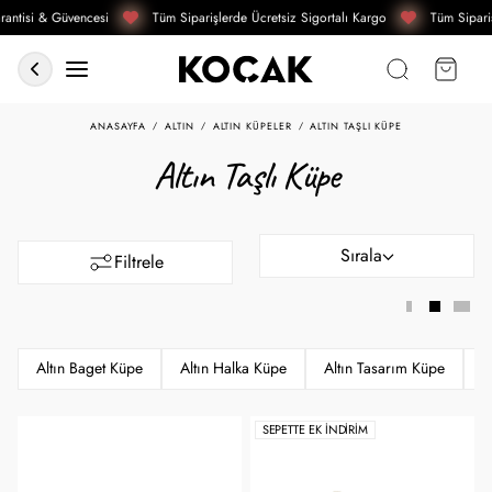
antisi & Güvencesi
Tüm Siparişlerde Ücretsiz Sigortalı Kargo
Tüm Sipariş
ANASAYFA
ALTIN
ALTIN KÜPELER
ALTIN TAŞLI KÜPE
Altın Taşlı Küpe
Sırala
Filtrele
Altın Baget Küpe
Altın Halka Küpe
Altın Tasarım Küpe
A
SEPETTE EK İNDIRIM