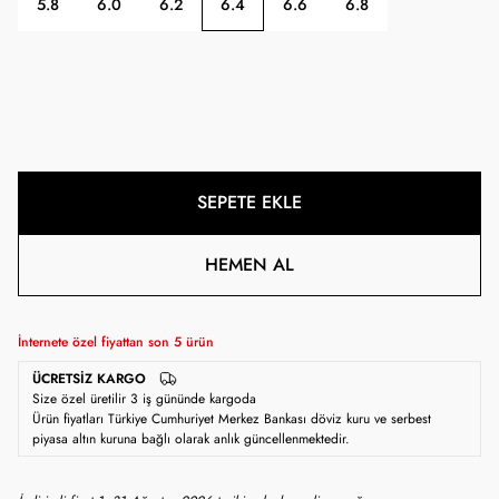
5.8
6.0
6.2
6.4
6.6
6.8
SEPETE EKLE
HEMEN AL
İnternete özel fiyattan son
5
ürün
ÜCRETSIZ KARGO
Size özel üretilir 3 iş gününde kargoda
Ürün fiyatları Türkiye Cumhuriyet Merkez Bankası döviz kuru ve serbest
piyasa altın kuruna bağlı olarak anlık güncellenmektedir.