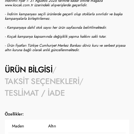
İndirimli fiyat 1- 31 Ağustos 2026 tarihine kadar online mağaza
www.kocak.com.tr üzerindeki alışverişlerde geçerlidir.
- İndirim kampanyası seçili ürünlerde geçerli olup stoklarla sınırlıdır ve başka
kampanyalarla birleştirilemez.
- Kampanyaya dahil stok sayısı her ürün sayfasında belirtilmektedir.
- Koçak kampanya kapsamında değişiklik yapma hakkını saklı tutar.
- Ürün fiyatları Türkiye Cumhuriyet Merkez Bankası döviz kuru ve serbest piyasa
altın kuruna bağlı olarak anlık güncellenmektedir.
ÜRÜN BILGISI
TAKSIT SEÇENEKLERI
TESLIMAT / İADE
Özellikler:
Maden
Altın