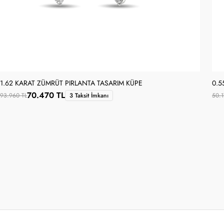
1.62 KARAT ZÜMRÜT PIRLANTA TASARIM KÜPE
0.5
70.470 TL
93.960 TL
3 Taksit İmkanı
50.1