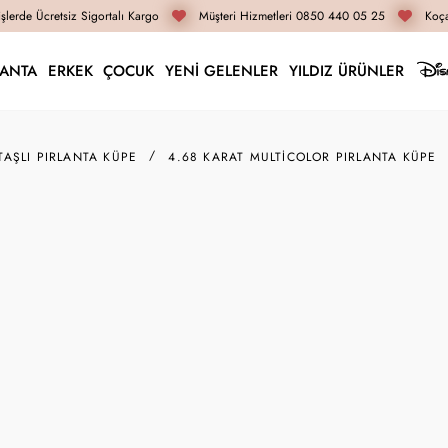
lerde Ücretsiz Sigortalı Kargo
Müşteri Hizmetleri 0850 440 05 25
Koçak
LANTA
ERKEK
ÇOCUK
YENİ GELENLER
YILDIZ ÜRÜNLER
TAŞLI PIRLANTA KÜPE
4.68 KARAT MULTICOLOR PIRLANTA KÜPE
RK04684
4.68 Karat Multicolor
326.130 TL
244.600 T
İnternete Özel Fiyat