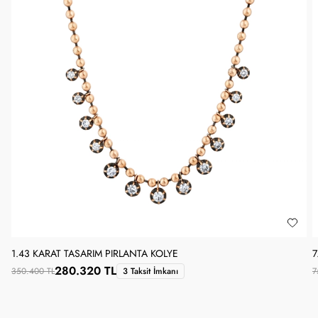
1.43 KARAT TASARIM PIRLANTA KOLYE
7
280.320 TL
350.400 TL
3 Taksit İmkanı
7