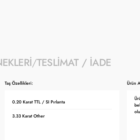
- Kampanyaya dahil stok sayısı her ürün sa
- Koçak kampanya kapsamında değişiklik y
- Ürün fiyatları Türkiye Cumhuriyet Merkez
güncellenmektedir.
NEKLERI
TESLIMAT / İADE
Taş Özellikleri:
Ürün A
Ür
0.20 Karat TTL / SI Pırlanta
bel
ol
3.33 Karat Other