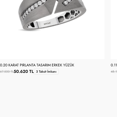
0.20 KARAT PIRLANTA TASARIM ERKEK YÜZÜK
0.1
50.620 TL
67.500 TL
3 Taksit İmkanı
48.1