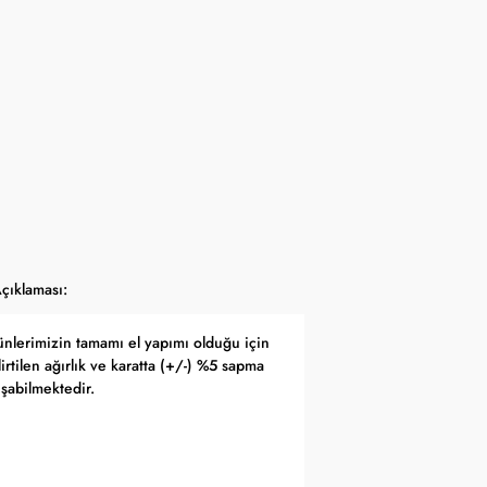
yfasında belirtilmektedir.
apma hakkını saklı tutar.
 Bankası döviz kuru ve serbest piyasa altın kuruna bağlı olarak anlık
çıklaması:
ünlerimizin tamamı el yapımı olduğu için
irtilen ağırlık ve karatta (+/-) %5 sapma
uşabilmektedir.