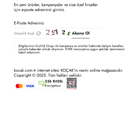
En yeni ürünler, kampanyalar ve size özel fırsatlar
için e-posta adresinizi giriniz.
Abone Ol
Bilgilerimin
Gizlilik Onayı ile kampanya ve ürünler hakkında iletişim kanalları
yoluyla haberdar olmak istiyorum.
KVKK mevzuatına uygun şekilde işlenmesini
kabul ediyorum.
kocak.com.tr internet sitesi KOÇAK'ın resmi online mağazasıdır.
Copyright © 2025. Tüm hakları saklıdır.
256 BitSSL
Encryption