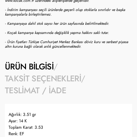
www.kocak.com.tr üzerindeki alışverişlerde geçerlidir.
- İndirim kampanyası seçili ürünlerde geçerli olup stoklarla sınırlıdır ve başka
kampanyalarla birleştirilemez.
- Kampanyaya dahil stok sayısı her ürün sayfasında belirtilmektedir.
- Koçak kampanya kapsamında değişiklik yapma hakkını saklı tutar.
- Ürün fiyatları Türkiye Cumhuriyet Merkez Bankası döviz kuru ve serbest piyasa
altın kuruna bağlı olarak anlık güncellenmektedir.
ÜRÜN BILGISI
TAKSIT SEÇENEKLERI
TESLIMAT / İADE
Ağırlık: 3.51 gr
Ayar: 14 K
Toplam Karat: 3.53
Renk: EF