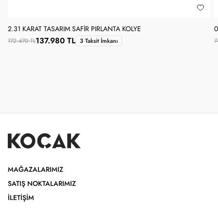
2.31 KARAT TASARIM SAFIR PIRLANTA KOLYE
0
137.980 TL
172.470 TL
3 Taksit İmkanı
7
MAĞAZALARIMIZ
SATIŞ NOKTALARIMIZ
İLETIŞIM