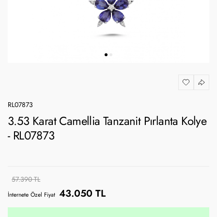
RL07873
3.53 Karat Camellia Tanzanit Pırlanta Kolye
- RL07873
57.390 TL
43.050 TL
İnternete Özel Fiyat