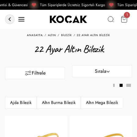
tisi & Güvencesi
Tüm Siparişlerde Ücretsiz Sigortalı Kargo
Tüm Siparişle
ANASAYFA
ALTIN
BILEZIK
22 AYAR ALTIN BILEZIK
22 Ayar Altın Bilezik
Sırala
Filtrele
Ajda Bilezik
Altın Burma Bilezik
Altın Mega Bilezik