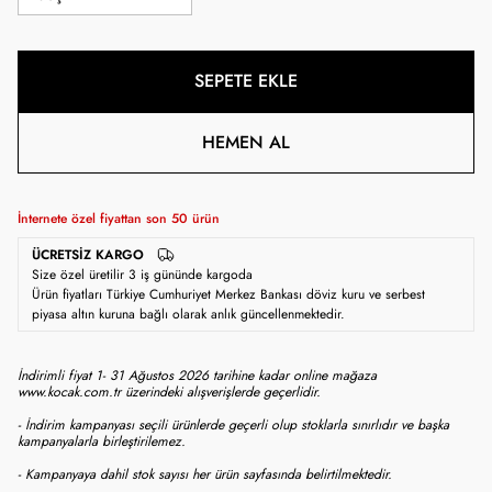
SEPETE EKLE
HEMEN AL
İnternete özel fiyattan son
50
ürün
ÜCRETSIZ KARGO
Size özel üretilir 3 iş gününde kargoda
Ürün fiyatları Türkiye Cumhuriyet Merkez Bankası döviz kuru ve serbest
piyasa altın kuruna bağlı olarak anlık güncellenmektedir.
İndirimli fiyat 1- 31 Ağustos 2026 tarihine kadar online mağaza
www.kocak.com.tr üzerindeki alışverişlerde geçerlidir.
- İndirim kampanyası seçili ürünlerde geçerli olup stoklarla sınırlıdır ve başka
kampanyalarla birleştirilemez.
- Kampanyaya dahil stok sayısı her ürün sayfasında belirtilmektedir.