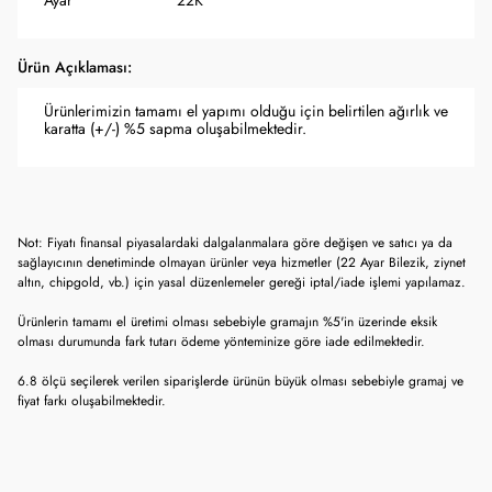
Ayar
22K
Ürün Açıklaması:
Ürünlerimizin tamamı el yapımı olduğu için belirtilen ağırlık ve
karatta (+/-) %5 sapma oluşabilmektedir.
Not: Fiyatı finansal piyasalardaki dalgalanmalara göre değişen ve satıcı ya da
sağlayıcının denetiminde olmayan ürünler veya hizmetler (22 Ayar Bilezik, ziynet
altın, chipgold, vb.) için yasal düzenlemeler gereği iptal/iade işlemi yapılamaz.
Ürünlerin tamamı el üretimi olması sebebiyle gramajın %5'in üzerinde eksik
olması durumunda fark tutarı ödeme yönteminize göre iade edilmektedir.
6.8 ölçü seçilerek verilen siparişlerde ürünün büyük olması sebebiyle gramaj ve
fiyat farkı oluşabilmektedir.