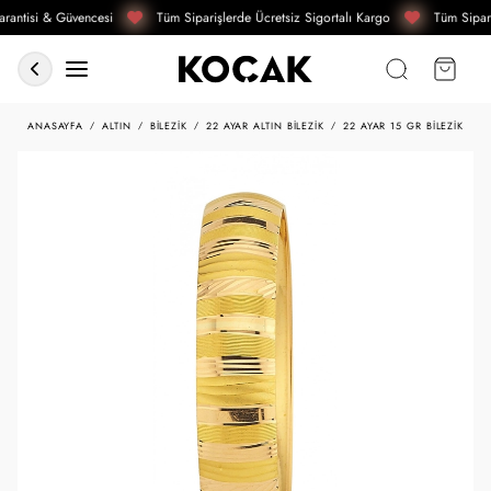
rantisi & Güvencesi
Tüm Siparişlerde Ücretsiz Sigortalı Kargo
Tüm Sipari
ANASAYFA
ALTIN
BILEZIK
22 AYAR ALTIN BILEZIK
22 AYAR 15 GR BILEZIK