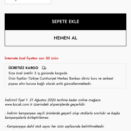
SEPETE EKLE
HEMEN AL
İnternete özel fiyattan son
50
ürün
ÜCRETSIZ KARGO
Size özel üretilir 3 iş gününde kargoda
Ürün fiyatları Türkiye Cumhuriyet Merkez Bankası döviz kuru ve serbest
piyasa altın kuruna bağlı olarak anlık güncellenmektedir.
İndirimli fiyat 1- 31 Ağustos 2026 tarihine kadar online mağaza
www.kocak.com.tr üzerindeki alışverişlerde geçerlidir.
- İndirim kampanyası seçili ürünlerde geçerli olup stoklarla sınırlıdır ve başka
kampanyalarla birleştirilemez.
- Kampanyaya dahil stok sayısı her ürün sayfasında belirtilmektedir.