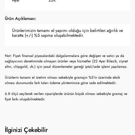
Ayar
22K
Ürün Açıklaması:
Ürünlerimizin tamamı el yapımı olduğu için belirtilen ağırlık ve
karatta (+/-) %5 sapma oluşabilmektedir.
Not: Fiyatı finansal piyasalardaki dalgalanmalara göre değişen ve satıcı ya da
sağlayıcının denetiminde olmayan ürünler veya hizmetler (22 Ayar Bilezik, ziynet
altın, chipgold, vb.) için yasal düzenlemeler gereği iptal/iade işlemi yapılamaz.
Ürünlerin tamamı el üretimi olması sebebiyle gramajın %5'in üzerinde eksik
olması durumunda fark tutarı ödeme yönteminize göre iade edilmektedir.
6.8 ölçü seçilerek verilen siparişlerde ürünün büyük olması sebebiyle gramaj ve
fiyat farkı oluşabilmektedir.
İlginizi Çekebilir