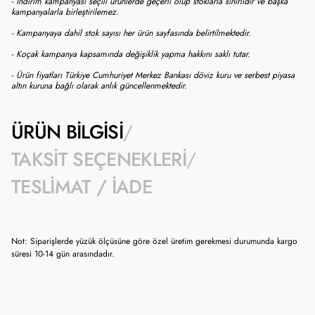
- İndirim kampanyası seçili ürünlerde geçerli olup stoklarla sınırlıdır ve başka
kampanyalarla birleştirilemez.
- Kampanyaya dahil stok sayısı her ürün sayfasında belirtilmektedir.
- Koçak kampanya kapsamında değişiklik yapma hakkını saklı tutar.
- Ürün fiyatları Türkiye Cumhuriyet Merkez Bankası döviz kuru ve serbest piyasa
altın kuruna bağlı olarak anlık güncellenmektedir.
ÜRÜN BILGISI
TAKSIT SEÇENEKLERI
TESLIMAT / İADE
Not: Siparişlerde yüzük ölçüsüne göre özel üretim gerekmesi durumunda kargo
süresi 10-14 gün arasındadır.