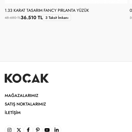
1.33 KARAT TASARIM FANCY PIRLANTA YÜZÜK
0
36.510 TL
48.680 TL
3 Taksit İmkanı
3
MAĞAZALARIMIZ
SATIŞ NOKTALARIMIZ
İLETIŞIM