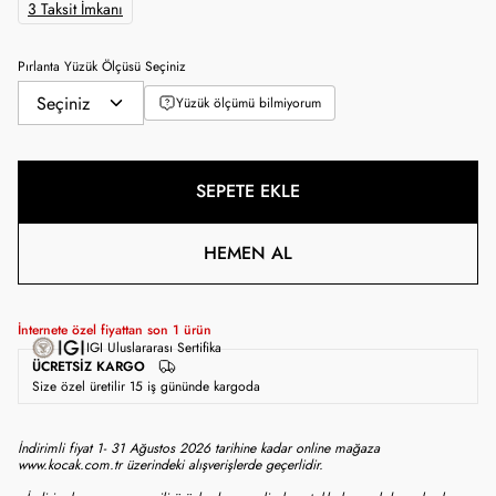
3 Taksit İmkanı
Pırlanta Yüzük Ölçüsü Seçiniz
Yüzük ölçümü bilmiyorum
SEPETE EKLE
HEMEN AL
İnternete özel fiyattan son
1
ürün
IGI Uluslararası Sertifika
ÜCRETSIZ KARGO
Size özel üretilir 15 iş gününde kargoda
İndirimli fiyat 1- 31 Ağustos 2026 tarihine kadar online mağaza
www.kocak.com.tr üzerindeki alışverişlerde geçerlidir.