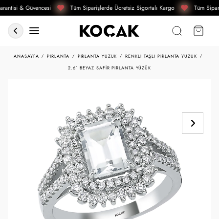
rantisi & Güvencesi
Tüm Siparişlerde Ücretsiz Sigortalı Kargo
Tüm Sipari
ANASAYFA
PIRLANTA
PIRLANTA YÜZÜK
RENKLI TAŞLI PIRLANTA YÜZÜK
2.61 BEYAZ SAFIR PIRLANTA YÜZÜK