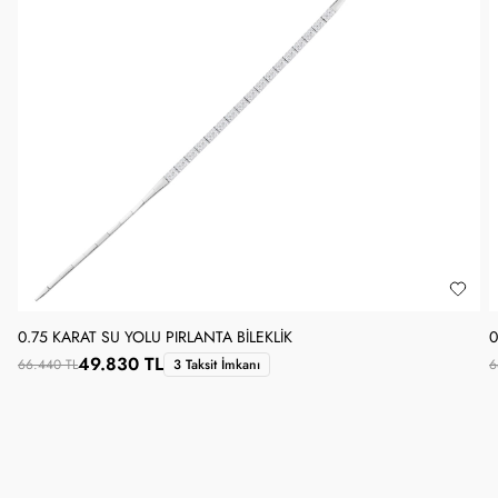
0.75 KARAT SU YOLU PIRLANTA BILEKLIK
0
49.830 TL
66.440 TL
3 Taksit İmkanı
6