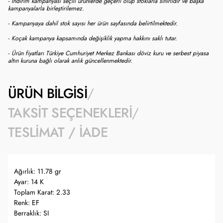
- İndirim kampanyası seçili ürünlerde geçerli olup stoklarla sınırlıdır ve başka
kampanyalarla birleştirilemez.
- Kampanyaya dahil stok sayısı her ürün sayfasında belirtilmektedir.
- Koçak kampanya kapsamında değişiklik yapma hakkını saklı tutar.
- Ürün fiyatları Türkiye Cumhuriyet Merkez Bankası döviz kuru ve serbest piyasa
altın kuruna bağlı olarak anlık güncellenmektedir.
ÜRÜN BILGISI
TAKSIT SEÇENEKLERI
TESLIMAT / İADE
Ağırlık: 11.78 gr
Ayar: 14 K
Toplam Karat: 2.33
Renk: EF
Berraklık: SI