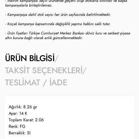
- İndirim kampanyası seçili ürünlerde geçerli olup stoklarla sınırlıdır ve başka
kampanyalarla birleştirilemez.
- Kampanyaya dahil stok sayısı her ürün sayfasında belirtilmektedir.
- Koçak kampanya kapsamında değişiklik yapma hakkını saklı tutar.
- Ürün fiyatları Türkiye Cumhuriyet Merkez Bankası döviz kuru ve serbest piyasa
altın kuruna bağlı olarak anlık güncellenmektedir.
ÜRÜN BILGISI
TAKSIT SEÇENEKLERI
TESLIMAT / İADE
Ağırlık: 8.26 gr
Ayar: 14 K
Toplam Karat: 2.06
Renk: FG
Berraklık: SI