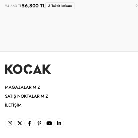
56.800 TL
94.660 TL
3 Taksit İmkanı
9
MAĞAZALARIMIZ
SATIŞ NOKTALARIMIZ
İLETIŞIM