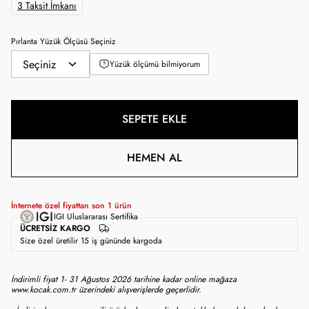
3 Taksit İmkanı
Pırlanta Yüzük Ölçüsü Seçiniz
Yüzük ölçümü bilmiyorum
SEPETE EKLE
HEMEN AL
İnternete özel fiyattan son
1
ürün
IGI Uluslararası Sertifika
ÜCRETSIZ KARGO
Size özel üretilir 15 iş gününde kargoda
İndirimli fiyat 1- 31 Ağustos 2026 tarihine kadar online mağaza
www.kocak.com.tr üzerindeki alışverişlerde geçerlidir.