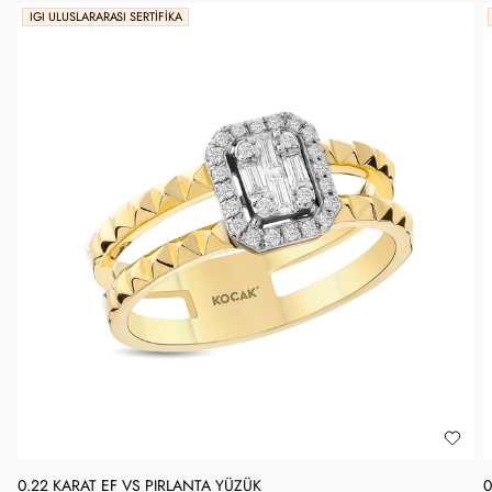
IGI ULUSLARARASI SERTIFIKA
0.22 KARAT EF VS PIRLANTA YÜZÜK
0