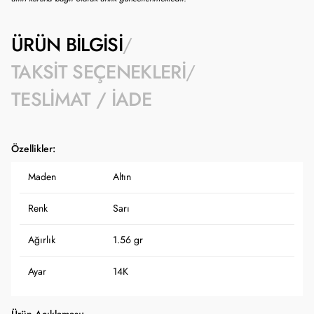
ÜRÜN BILGISI
TAKSIT SEÇENEKLERI
TESLIMAT / İADE
Özellikler:
Maden
Altın
Renk
Sarı
Ağırlık
1.56 gr
Ayar
14K