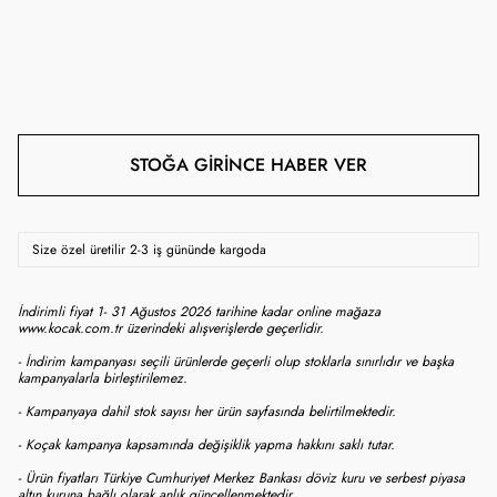
STOĞA GIRINCE HABER VER
Size özel üretilir 2-3 iş gününde kargoda
İndirimli fiyat 1- 31 Ağustos 2026 tarihine kadar online mağaza
www.kocak.com.tr üzerindeki alışverişlerde geçerlidir.
- İndirim kampanyası seçili ürünlerde geçerli olup stoklarla sınırlıdır ve başka
kampanyalarla birleştirilemez.
- Kampanyaya dahil stok sayısı her ürün sayfasında belirtilmektedir.
- Koçak kampanya kapsamında değişiklik yapma hakkını saklı tutar.
- Ürün fiyatları Türkiye Cumhuriyet Merkez Bankası döviz kuru ve serbest piyasa
altın kuruna bağlı olarak anlık güncellenmektedir.