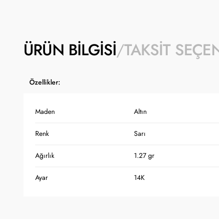
ÜRÜN BILGISI
TAKSIT SEÇE
Özellikler:
Maden
Altın
Renk
Sarı
Ağırlık
1.27 gr
Ayar
14K