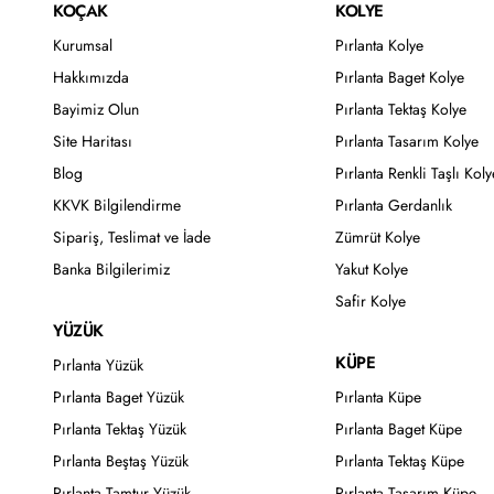
KOÇAK
KOLYE
Kurumsal
Pırlanta Kolye
Hakkımızda
Pırlanta Baget Kolye
Bayimiz Olun
Pırlanta Tektaş Kolye
Site Haritası
Pırlanta Tasarım Kolye
Blog
Pırlanta Renkli Taşlı Koly
KKVK Bilgilendirme
Pırlanta Gerdanlık
Sipariş, Teslimat ve İade
Zümrüt Kolye
Banka Bilgilerimiz
Yakut Kolye
Safir Kolye
YÜZÜK
KÜPE
Pırlanta Yüzük
Pırlanta Baget Yüzük
Pırlanta Küpe
Pırlanta Tektaş Yüzük
Pırlanta Baget Küpe
Pırlanta Beştaş Yüzük
Pırlanta Tektaş Küpe
Pırlanta Tamtur Yüzük
Pırlanta Tasarım Küpe