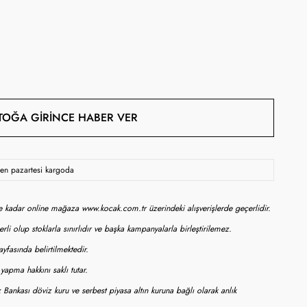
TOĞA GIRINCE HABER VER
rsen pazartesi kargoda
ne kadar online mağaza www.kocak.com.tr üzerindeki alışverişlerde geçerlidir.
rli olup stoklarla sınırlıdır ve başka kampanyalarla birleştirilemez.
yfasında belirtilmektedir.
apma hakkını saklı tutar.
 Bankası döviz kuru ve serbest piyasa altın kuruna bağlı olarak anlık