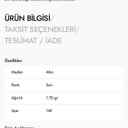
ÜRÜN BILGISI
TAKSIT SEÇENEKLERI
TESLIMAT / İADE
Özellikler:
Maden
Altın
Renk
Sarı
Ağırlık
1.70 gr
Ayar
14K