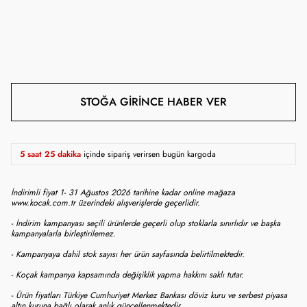
STOĞA GIRINCE HABER VER
5 saat 25 dakika
içinde sipariş verirsen bugün kargoda
İndirimli fiyat 1- 31 Ağustos 2026 tarihine kadar online mağaza
www.kocak.com.tr üzerindeki alışverişlerde geçerlidir.
- İndirim kampanyası seçili ürünlerde geçerli olup stoklarla sınırlıdır ve başka
kampanyalarla birleştirilemez.
- Kampanyaya dahil stok sayısı her ürün sayfasında belirtilmektedir.
- Koçak kampanya kapsamında değişiklik yapma hakkını saklı tutar.
- Ürün fiyatları Türkiye Cumhuriyet Merkez Bankası döviz kuru ve serbest piyasa
altın kuruna bağlı olarak anlık güncellenmektedir.