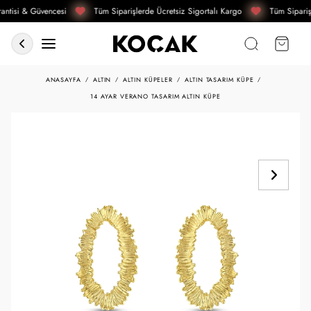
ntisi & Güvencesi
Tüm Siparişlerde Ücretsiz Sigortalı Kargo
Tüm Sipariş
ANASAYFA
ALTIN
ALTIN KÜPELER
ALTIN TASARIM KÜPE
14 AYAR VERANO TASARIM ALTIN KÜPE