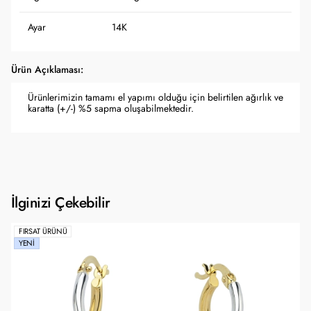
Ayar
14K
Ürün Açıklaması:
Ürünlerimizin tamamı el yapımı olduğu için belirtilen ağırlık ve
karatta (+/-) %5 sapma oluşabilmektedir.
İlginizi Çekebilir
FIRSAT ÜRÜNÜ
YENI