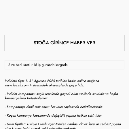
STOĞA GIRINCE HABER VER
Size özel üretilir 15 iş gününde kargoda
İndirimli fiyat 1- 31 Ağustos 2026 tarihine kadar online mağaza
www.kocak.com.tr üzerindeki alışverişlerde geçerlidir.
- İndirim kampanyası seçili ürünlerde geçerli olup stoklarla sınırlıdır ve başka
kampanyalarla birleştirilemez.
- Kampanyaya dahil stok sayısı her ürün sayfasında belirtilmektedir.
- Koçak kampanya kapsamında değişiklik yapma hakkını saklı tutar.
- Ürün fiyatları Türkiye Cumhuriyet Merkez Bankası döviz kuru ve serbest piyasa
altın kuruna bağlı olarak anlık güncellenmektedir.