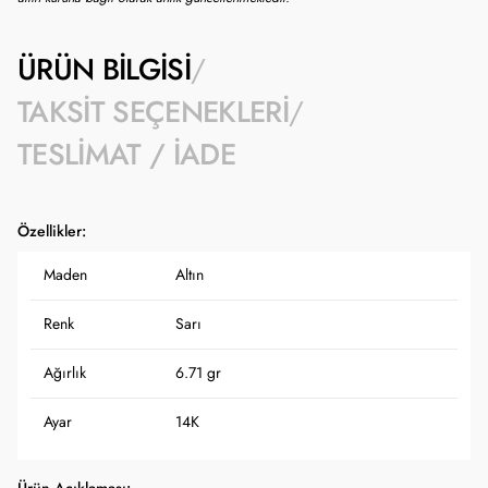
ÜRÜN BILGISI
TAKSIT SEÇENEKLERI
TESLIMAT / İADE
Özellikler:
Maden
Altın
Renk
Sarı
Ağırlık
6.71 gr
Ayar
14K