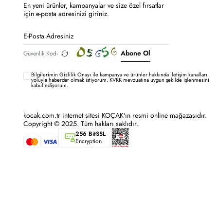
En yeni ürünler, kampanyalar ve size özel fırsatlar
için e-posta adresinizi giriniz.
Abone Ol
Bilgilerimin
Gizlilik Onayı ile kampanya ve ürünler hakkında iletişim kanalları
yoluyla haberdar olmak istiyorum.
KVKK mevzuatına uygun şekilde işlenmesini
kabul ediyorum.
kocak.com.tr internet sitesi KOÇAK'ın resmi online mağazasıdır.
Copyright © 2025. Tüm hakları saklıdır.
256 BitSSL
Encryption