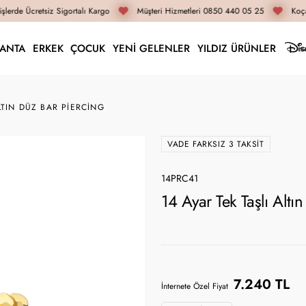
lerde Ücretsiz Sigortalı Kargo
Müşteri Hizmetleri 0850 440 05 25
Koçak
LANTA
ERKEK
ÇOCUK
YENİ GELENLER
YILDIZ ÜRÜNLER
LTIN DÜZ BAR PIERCING
VADE FARKSIZ 3 TAKSIT
14PRC41
14 Ayar Tek Taşlı Altı
7.240 TL
İnternete Özel Fiyat