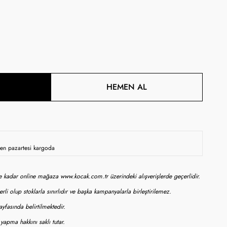
HEMEN AL
rsen pazartesi kargoda
ne kadar online mağaza www.kocak.com.tr üzerindeki alışverişlerde geçerlidir.
rli olup stoklarla sınırlıdır ve başka kampanyalarla birleştirilemez.
yfasında belirtilmektedir.
apma hakkını saklı tutar.