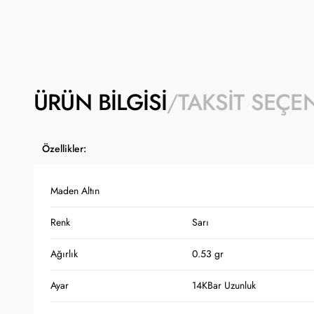
ÜRÜN BILGISI
TAKSIT SEÇE
Özellikler:
Maden Altın
Renk
Sarı
Ağırlık
0.53 gr
Ayar
14K
Bar Uzunluk