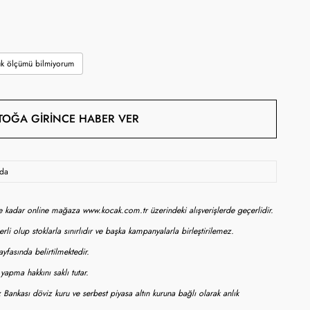
k ölçümü bilmiyorum
TOĞA GIRINCE HABER VER
oda
ne kadar online mağaza www.kocak.com.tr üzerindeki alışverişlerde geçerlidir.
rli olup stoklarla sınırlıdır ve başka kampanyalarla birleştirilemez.
yfasında belirtilmektedir.
apma hakkını saklı tutar.
 Bankası döviz kuru ve serbest piyasa altın kuruna bağlı olarak anlık