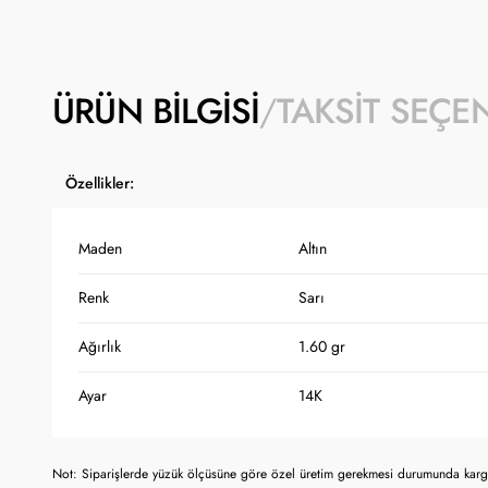
ÜRÜN BILGISI
TAKSIT SEÇE
Özellikler:
Maden
Altın
Renk
Sarı
Ağırlık
1.60 gr
Ayar
14K
Not: Siparişlerde yüzük ölçüsüne göre özel üretim gerekmesi durumunda kargo