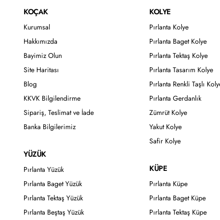
KOÇAK
KOLYE
Kurumsal
Pırlanta Kolye
Hakkımızda
Pırlanta Baget Kolye
Bayimiz Olun
Pırlanta Tektaş Kolye
Site Haritası
Pırlanta Tasarım Kolye
Blog
Pırlanta Renkli Taşlı Koly
KKVK Bilgilendirme
Pırlanta Gerdanlık
Sipariş, Teslimat ve İade
Zümrüt Kolye
Banka Bilgilerimiz
Yakut Kolye
Safir Kolye
YÜZÜK
KÜPE
Pırlanta Yüzük
Pırlanta Baget Yüzük
Pırlanta Küpe
Pırlanta Tektaş Yüzük
Pırlanta Baget Küpe
Pırlanta Beştaş Yüzük
Pırlanta Tektaş Küpe