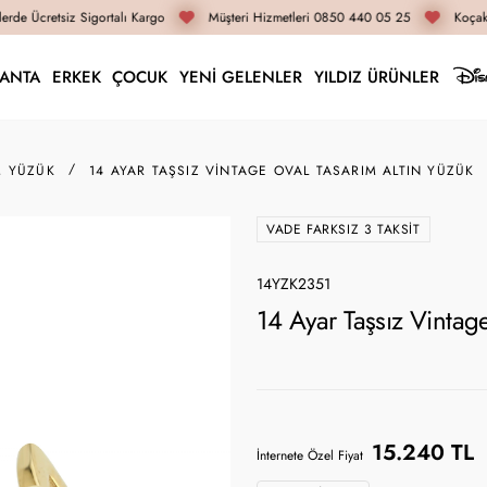
rde Ücretsiz Sigortalı Kargo
Müşteri Hizmetleri 0850 440 05 25
Koçak 
LANTA
ERKEK
ÇOCUK
YENİ GELENLER
YILDIZ ÜRÜNLER
M YÜZÜK
14 AYAR TAŞSIZ VINTAGE OVAL TASARIM ALTIN YÜZÜK
VADE FARKSIZ 3 TAKSIT
14YZK2351
14 Ayar Taşsız Vintag
15.240 TL
İnternete Özel Fiyat