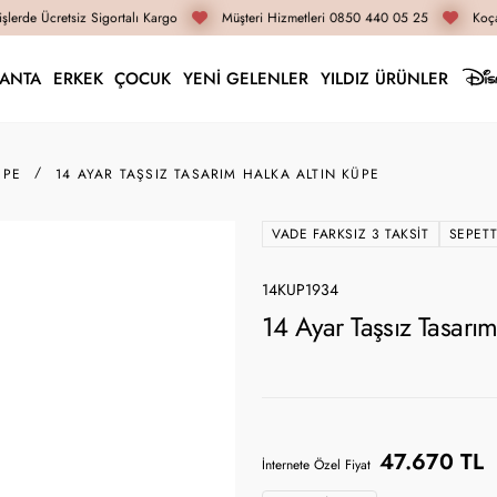
lerde Ücretsiz Sigortalı Kargo
Müşteri Hizmetleri 0850 440 05 25
Koçak
LANTA
ERKEK
ÇOCUK
YENİ GELENLER
YILDIZ ÜRÜNLER
ÜPE
14 AYAR TAŞSIZ TASARIM HALKA ALTIN KÜPE
VADE FARKSIZ 3 TAKSIT
SEPETT
14KUP1934
14 Ayar Taşsız Tasarı
47.670 TL
İnternete Özel Fiyat