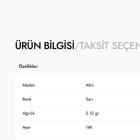
ÜRÜN BILGISI
TAKSIT SEÇE
Özellikler:
Maden
Altın
Renk
Sarı
Ağırlık
5.12 gr
Ayar
14K