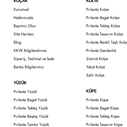
KOÇAK
KOLYE
Kurumsal
Pırlanta Kolye
Hakkımızda
Pırlanta Baget Kolye
Bayimiz Olun
Pırlanta Tektaş Kolye
Site Haritası
Pırlanta Tasarım Kolye
Blog
Pırlanta Renkli Taşlı Koly
KKVK Bilgilendirme
Pırlanta Gerdanlık
Sipariş, Teslimat ve İade
Zümrüt Kolye
Banka Bilgilerimiz
Yakut Kolye
Safir Kolye
YÜZÜK
KÜPE
Pırlanta Yüzük
Pırlanta Baget Yüzük
Pırlanta Küpe
Pırlanta Tektaş Yüzük
Pırlanta Baget Küpe
Pırlanta Beştaş Yüzük
Pırlanta Tektaş Küpe
Pırlanta Tamtur Yüzük
Pırlanta Tasarım Küpe