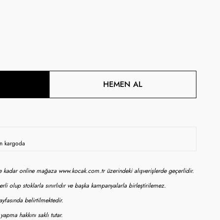
HEMEN AL
ün kargoda
ne kadar online mağaza www.kocak.com.tr üzerindeki alışverişlerde geçerlidir.
rli olup stoklarla sınırlıdır ve başka kampanyalarla birleştirilemez.
yfasında belirtilmektedir.
apma hakkını saklı tutar.