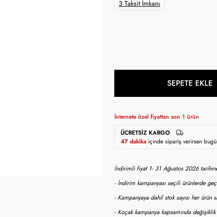
3 Taksit İmkanı
SEPETE EKLE
İnternete özel fiyattan son
1
ürün
ÜCRETSIZ KARGO
47 dakika
içinde sipariş verirsen bug
İndirimli fiyat 1- 31 Ağustos 2026 tarihi
- İndirim kampanyası seçili ürünlerde geçe
- Kampanyaya dahil stok sayısı her ürün sa
- Koçak kampanya kapsamında değişiklik y