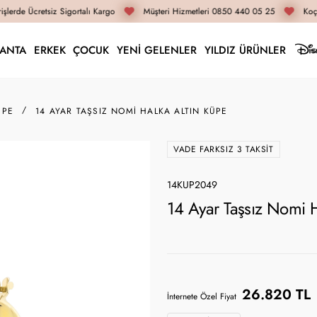
lerde Ücretsiz Sigortalı Kargo
Müşteri Hizmetleri 0850 440 05 25
Koça
LANTA
ERKEK
ÇOCUK
YENİ GELENLER
YILDIZ ÜRÜNLER
ÜPE
14 AYAR TAŞSIZ NOMI HALKA ALTIN KÜPE
VADE FARKSIZ 3 TAKSIT
14KUP2049
14 Ayar Taşsız Nomi 
26.820 TL
İnternete Özel Fiyat