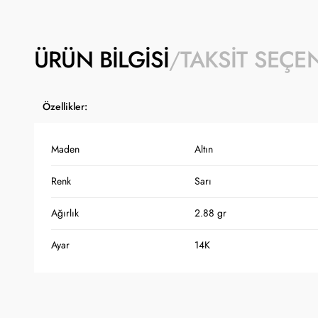
ÜRÜN BILGISI
TAKSIT SEÇE
Özellikler:
Maden
Altın
Renk
Sarı
Ağırlık
2.88 gr
Ayar
14K