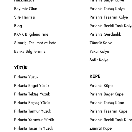
Hakkımızda
Pırlanta Baget Kolye
Bayimiz Olun
Pırlanta Tektaş Kolye
Site Haritası
Pırlanta Tasarım Kolye
Blog
Pırlanta Renkli Taşlı Koly
KKVK Bilgilendirme
Pırlanta Gerdanlık
Sipariş, Teslimat ve İade
Zümrüt Kolye
Banka Bilgilerimiz
Yakut Kolye
Safir Kolye
YÜZÜK
KÜPE
Pırlanta Yüzük
Pırlanta Baget Yüzük
Pırlanta Küpe
Pırlanta Tektaş Yüzük
Pırlanta Baget Küpe
Pırlanta Beştaş Yüzük
Pırlanta Tektaş Küpe
Pırlanta Tamtur Yüzük
Pırlanta Tasarım Küpe
Pırlanta Yarımtur Yüzük
Pırlanta Renkli Taşlı Küp
Pırlanta Tasarım Yüzük
Zümrüt Küpe