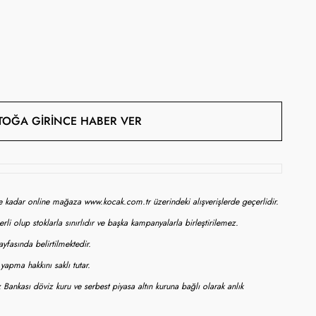
TOĞA GIRINCE HABER VER
ne kadar online mağaza www.kocak.com.tr üzerindeki alışverişlerde geçerlidir.
rli olup stoklarla sınırlıdır ve başka kampanyalarla birleştirilemez.
yfasında belirtilmektedir.
apma hakkını saklı tutar.
 Bankası döviz kuru ve serbest piyasa altın kuruna bağlı olarak anlık