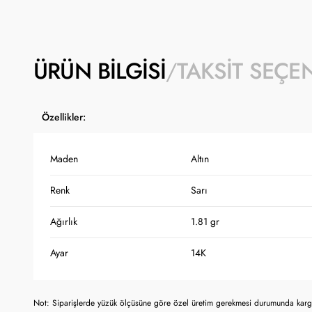
ÜRÜN BILGISI
TAKSIT SEÇE
Özellikler:
Maden
Altın
Renk
Sarı
Ağırlık
1.81 gr
Ayar
14K
Not: Siparişlerde yüzük ölçüsüne göre özel üretim gerekmesi durumunda kargo