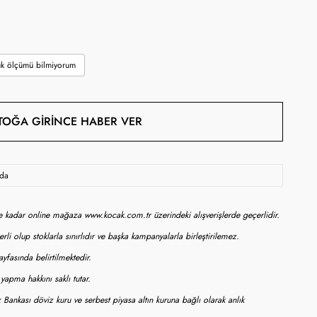
k ölçümü bilmiyorum
TOĞA GIRINCE HABER VER
oda
ne kadar online mağaza www.kocak.com.tr üzerindeki alışverişlerde geçerlidir.
rli olup stoklarla sınırlıdır ve başka kampanyalarla birleştirilemez.
yfasında belirtilmektedir.
apma hakkını saklı tutar.
 Bankası döviz kuru ve serbest piyasa altın kuruna bağlı olarak anlık