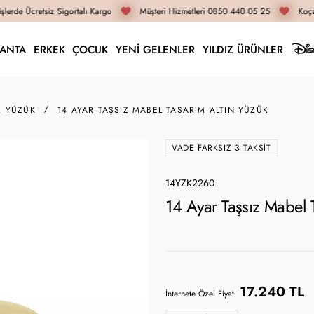
lerde Ücretsiz Sigortalı Kargo
Müşteri Hizmetleri 0850 440 05 25
Koçak
LANTA
ERKEK
ÇOCUK
YENİ GELENLER
YILDIZ ÜRÜNLER
M YÜZÜK
14 AYAR TAŞSIZ MABEL TASARIM ALTIN YÜZÜK
VADE FARKSIZ 3 TAKSIT
14YZK2260
14 Ayar Taşsız Mabel
17.240 TL
İnternete Özel Fiyat