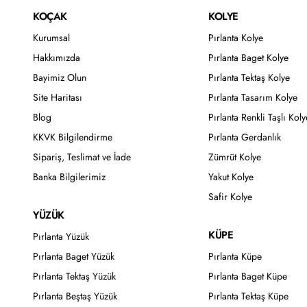
KOÇAK
KOLYE
Kurumsal
Pırlanta Kolye
Hakkımızda
Pırlanta Baget Kolye
Bayimiz Olun
Pırlanta Tektaş Kolye
Site Haritası
Pırlanta Tasarım Kolye
Blog
Pırlanta Renkli Taşlı Koly
KKVK Bilgilendirme
Pırlanta Gerdanlık
Sipariş, Teslimat ve İade
Zümrüt Kolye
Banka Bilgilerimiz
Yakut Kolye
Safir Kolye
YÜZÜK
KÜPE
Pırlanta Yüzük
Pırlanta Baget Yüzük
Pırlanta Küpe
Pırlanta Tektaş Yüzük
Pırlanta Baget Küpe
Pırlanta Beştaş Yüzük
Pırlanta Tektaş Küpe