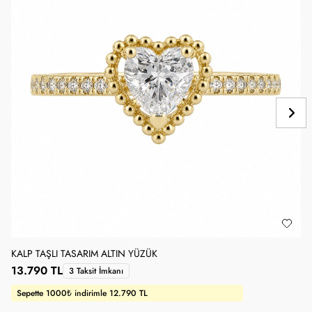
KALP TAŞLI TASARIM ALTIN YÜZÜK
1
13.790 TL
1
3 Taksit İmkanı
Sepette 1000₺ indirimle 12.790 TL