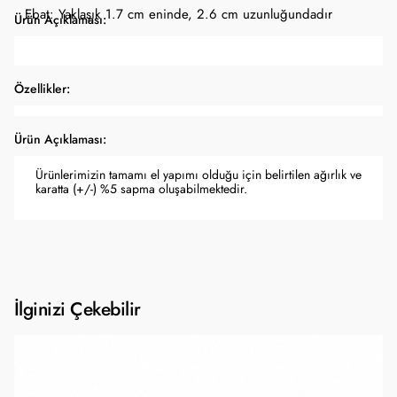
Ebat: Yaklaşık 1.7 cm eninde, 2.6 cm uzunluğundadır
Ürün Açıklaması:
Özellikler:
Ürün Açıklaması:
Ürünlerimizin tamamı el yapımı olduğu için belirtilen ağırlık ve
karatta (+/-) %5 sapma oluşabilmektedir.
İlginizi Çekebilir