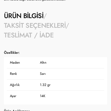
ÜRÜN BILGISI
TAKSIT SEÇENEKLERI
TESLIMAT / İADE
Özellikler:
Maden
Altın
Renk
Sarı
Ağırlık
1.32 gr
Ayar
14K