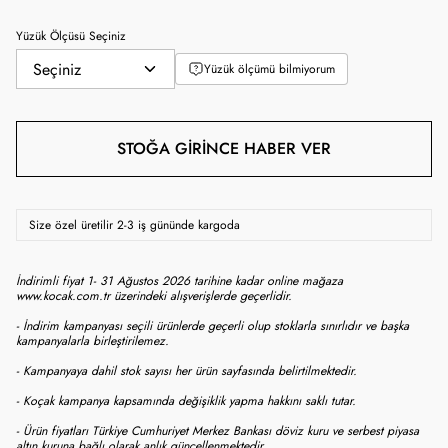
Yüzük Ölçüsü Seçiniz
Yüzük ölçümü bilmiyorum
STOĞA GIRINCE HABER VER
Size özel üretilir 2-3 iş gününde kargoda
İndirimli fiyat 1- 31 Ağustos 2026 tarihine kadar online mağaza
www.kocak.com.tr üzerindeki alışverişlerde geçerlidir.
- İndirim kampanyası seçili ürünlerde geçerli olup stoklarla sınırlıdır ve başka
kampanyalarla birleştirilemez.
- Kampanyaya dahil stok sayısı her ürün sayfasında belirtilmektedir.
- Koçak kampanya kapsamında değişiklik yapma hakkını saklı tutar.
- Ürün fiyatları Türkiye Cumhuriyet Merkez Bankası döviz kuru ve serbest piyasa
altın kuruna bağlı olarak anlık güncellenmektedir.