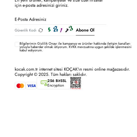
En yeni ürünler, kampanyalar ve size özel fırsatlar
için e-posta adresinizi giriniz.
Abone Ol
Bilgilerimin
Gizlilik Onayı ile kampanya ve ürünler hakkında iletişim kanalları
yoluyla haberdar olmak istiyorum.
KVKK mevzuatına uygun şekilde işlenmesini
kabul ediyorum.
kocak.com.tr internet sitesi KOÇAK'ın resmi online mağazasıdır.
Copyright © 2025. Tüm hakları saklıdır.
256 BitSSL
Encryption