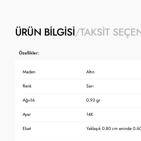
ÜRÜN BILGISI
TAKSIT SEÇE
Özellikler:
Maden
Altın
Renk
Sarı
Ağırlık
0.93 gr
Ayar
14K
Ebat
Yaklaşık 0.80 cm eninde 0.6