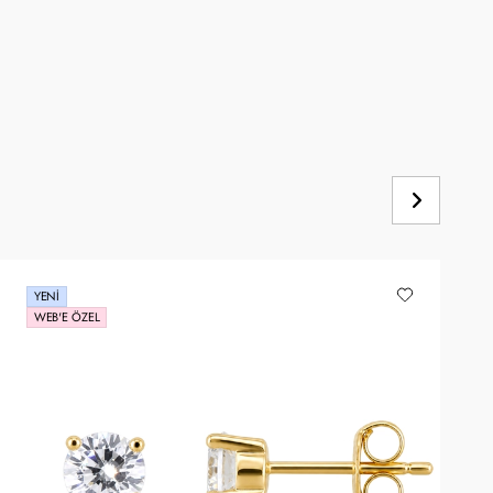
YENI
WEB'E ÖZEL