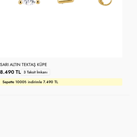
SARI ALTIN TEKTAŞ KÜPE
DAM
8.490 TL
9.
3 Taksit İmkanı
Sepette 1000₺ indirimle 7.490 TL
Se