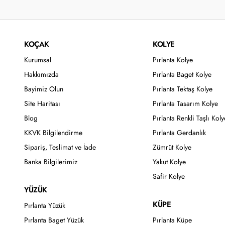
KOÇAK
KOLYE
Kurumsal
Pırlanta Kolye
Hakkımızda
Pırlanta Baget Kolye
Bayimiz Olun
Pırlanta Tektaş Kolye
Site Haritası
Pırlanta Tasarım Kolye
Blog
Pırlanta Renkli Taşlı Koly
KKVK Bilgilendirme
Pırlanta Gerdanlık
Sipariş, Teslimat ve İade
Zümrüt Kolye
Banka Bilgilerimiz
Yakut Kolye
Safir Kolye
YÜZÜK
KÜPE
Pırlanta Yüzük
Pırlanta Baget Yüzük
Pırlanta Küpe