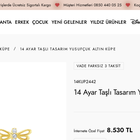
şlerde Ücretsiz Sigortalı Kargo
Müşteri Hizmetleri 0850 440 05 25
Koça
LANTA
ERKEK
ÇOCUK
YENİ GELENLER
YILDIZ ÜRÜNLER
 KÜPE
14 AYAR TAŞLI TASARIM YUSUFÇUK ALTIN KÜPE
VADE FARKSIZ 3 TAKSIT
14KUP2442
14 Ayar Taşlı Tasarım
8.530 TL
İnternete Özel Fiyat