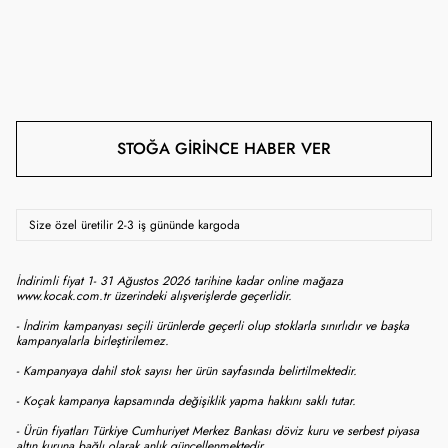
STOĞA GIRINCE HABER VER
Size özel üretilir 2-3 iş gününde kargoda
İndirimli fiyat 1- 31 Ağustos 2026 tarihine kadar online mağaza
www.kocak.com.tr üzerindeki alışverişlerde geçerlidir.
- İndirim kampanyası seçili ürünlerde geçerli olup stoklarla sınırlıdır ve başka
kampanyalarla birleştirilemez.
- Kampanyaya dahil stok sayısı her ürün sayfasında belirtilmektedir.
- Koçak kampanya kapsamında değişiklik yapma hakkını saklı tutar.
- Ürün fiyatları Türkiye Cumhuriyet Merkez Bankası döviz kuru ve serbest piyasa
altın kuruna bağlı olarak anlık güncellenmektedir.