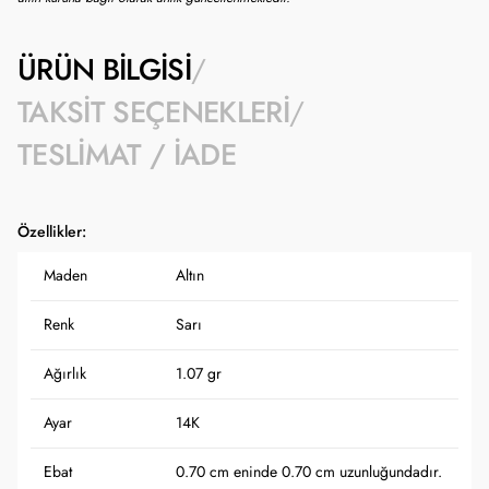
ÜRÜN BILGISI
TAKSIT SEÇENEKLERI
TESLIMAT / İADE
Özellikler:
Maden
Altın
Renk
Sarı
Ağırlık
1.07 gr
Ayar
14K
Ebat
0.70 cm eninde 0.70 cm uzunluğundadır.