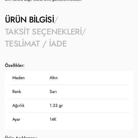
ÜRÜN BILGISI
TAKSIT SEÇENEKLERI
TESLIMAT / İADE
Özellikler:
Maden
Altın
Renk
Sarı
Ağırlık
1.33 gr
Ayar
14K