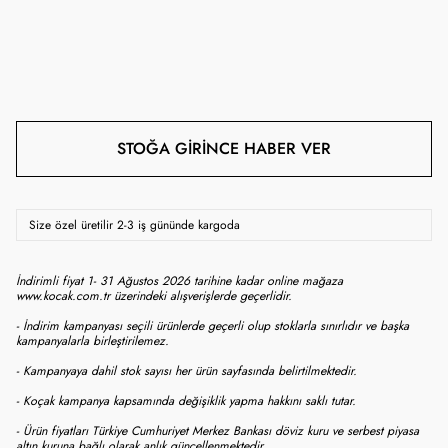
STOĞA GIRINCE HABER VER
Size özel üretilir 2-3 iş gününde kargoda
İndirimli fiyat 1- 31 Ağustos 2026 tarihine kadar online mağaza
www.kocak.com.tr üzerindeki alışverişlerde geçerlidir.
- İndirim kampanyası seçili ürünlerde geçerli olup stoklarla sınırlıdır ve başka
kampanyalarla birleştirilemez.
- Kampanyaya dahil stok sayısı her ürün sayfasında belirtilmektedir.
- Koçak kampanya kapsamında değişiklik yapma hakkını saklı tutar.
- Ürün fiyatları Türkiye Cumhuriyet Merkez Bankası döviz kuru ve serbest piyasa
altın kuruna bağlı olarak anlık güncellenmektedir.