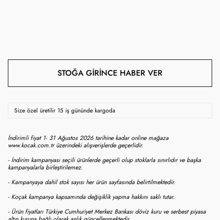
STOĞA GIRINCE HABER VER
Size özel üretilir 15 iş gününde kargoda
İndirimli fiyat 1- 31 Ağustos 2026 tarihine kadar online mağaza
www.kocak.com.tr üzerindeki alışverişlerde geçerlidir.
- İndirim kampanyası seçili ürünlerde geçerli olup stoklarla sınırlıdır ve başka
kampanyalarla birleştirilemez.
- Kampanyaya dahil stok sayısı her ürün sayfasında belirtilmektedir.
- Koçak kampanya kapsamında değişiklik yapma hakkını saklı tutar.
- Ürün fiyatları Türkiye Cumhuriyet Merkez Bankası döviz kuru ve serbest piyasa
altın kuruna bağlı olarak anlık güncellenmektedir.