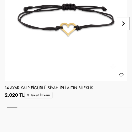
14 AYAR KALP FIGÜRLÜ SIYAH İPLI ALTIN BILEKLIK
1
2.020 TL
3 Taksit İmkanı