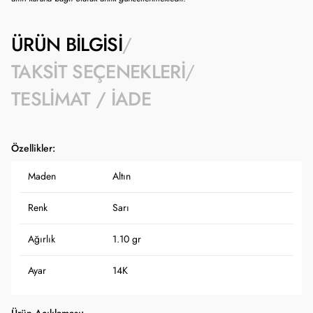
ÜRÜN BILGISI
TAKSIT SEÇENEKLERI
TESLIMAT / İADE
Özellikler:
Maden
Altın
Renk
Sarı
Ağırlık
1.10 gr
Ayar
14K