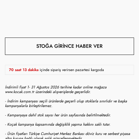
STOĞA GIRINCE HABER VER
70 saat 13 dakika
içinde sipariş verirsen pazartesi kargoda
İndirimli fiyat 1- 31 Ağustos 2026 tarihine kadar online mağaza
www.kocak.com.tr üzerindeki alışverişlerde geçerlidir.
- İndirim kampanyası seçili ürünlerde geçerli olup stoklarla sınırlıdır ve başka
kampanyalarla birleştirilemez.
- Kampanyaya dahil stok sayısı her ürün sayfasında belirtilmektedir.
- Koçak kampanya kapsamında değişiklik yapma hakkını saklı tutar.
- Ürün fiyatları Türkiye Cumhuriyet Merkez Bankası döviz kuru ve serbest piyasa
altın kuruna bağlı olarak anlık güncellenmektedir.