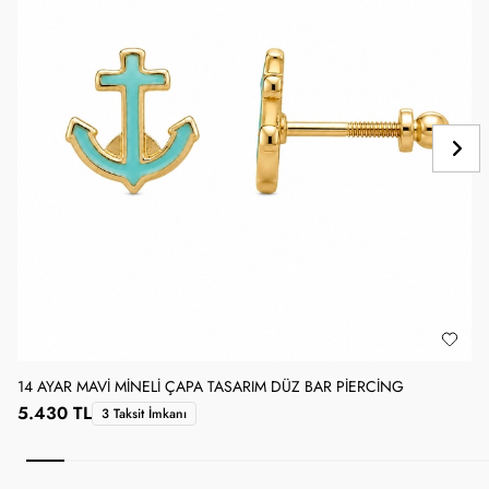
14 AYAR MAVI MINELI ÇAPA TASARIM DÜZ BAR PIERCING
1
5.430 TL
3 Taksit İmkanı