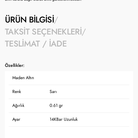
ÜRÜN BILGISI
TAKSIT SEÇENEKLERI
TESLIMAT / İADE
Özellikler:
Maden Altın
Renk
Sarı
Ağırlık
0.61 gr
Ayar
14K
Bar Uzunluk