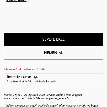
3 Taksit İmkanı
SEPETE EKLE
HEMEN AL
İnternete özel fiyattan son
1
ürün
ÜCRETSIZ KARGO
Size özel üretilir 15 iş gününde kargoda
İndirimli fiyat 1- 31 Ağustos 2026 tarihine kadar online mağaza
www.kocak.com.tr üzerindeki alışverişlerde geçerlidir.
- İndirim kampanyası seçili ürünlerde geçerli olup stoklarla sınırlıdır ve başka