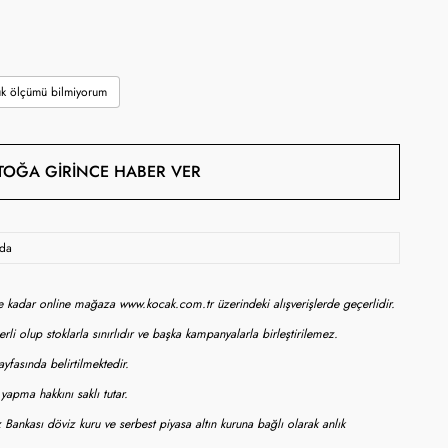
k ölçümü bilmiyorum
TOĞA GIRINCE HABER VER
oda
ne kadar online mağaza www.kocak.com.tr üzerindeki alışverişlerde geçerlidir.
rli olup stoklarla sınırlıdır ve başka kampanyalarla birleştirilemez.
yfasında belirtilmektedir.
apma hakkını saklı tutar.
 Bankası döviz kuru ve serbest piyasa altın kuruna bağlı olarak anlık