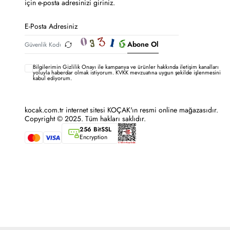
için e-posta adresinizi giriniz.
Abone Ol
Bilgilerimin
Gizlilik Onayı ile kampanya ve ürünler hakkında iletişim kanalları
yoluyla haberdar olmak istiyorum.
KVKK mevzuatına uygun şekilde işlenmesini
kabul ediyorum.
kocak.com.tr internet sitesi KOÇAK'ın resmi online mağazasıdır.
Copyright © 2025. Tüm hakları saklıdır.
256 BitSSL
Encryption