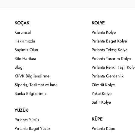
KOÇAK
KOLYE
Kurumsal
Pırlanta Kolye
Hakkımızda
Pırlanta Baget Kolye
Bayimiz Olun
Pırlanta Tektaş Kolye
Site Haritası
Pırlanta Tasarım Kolye
Blog
Pırlanta Renkli Taşlı Koly
KKVK Bilgilendirme
Pırlanta Gerdanlık
Sipariş, Teslimat ve İade
Zümrüt Kolye
Banka Bilgilerimiz
Yakut Kolye
Safir Kolye
YÜZÜK
KÜPE
Pırlanta Yüzük
Pırlanta Baget Yüzük
Pırlanta Küpe