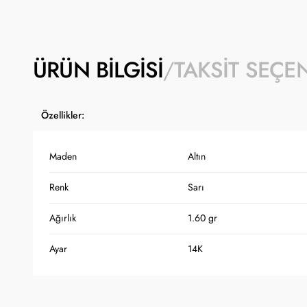
ÜRÜN BILGISI
TAKSIT SEÇE
Özellikler:
Maden
Altın
Renk
Sarı
Ağırlık
1.60 gr
Ayar
14K