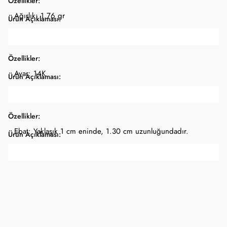
Özellikler:
Ağırlık: 1.76 gr
Ürün Açıklaması:
Özellikler:
Ayar: 14K
Ürün Açıklaması:
Özellikler:
Ebat: Yaklaşık 1 cm eninde, 1.30 cm uzunluğundadır.
Ürün Açıklaması: