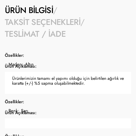
ÜRÜN BILGISI
TAKSIT SEÇENEKLERI
TESLIMAT / İADE
Özellikler:
Maden: Altın
Ürün Açıklaması:
Ürünlerimizin tamamı el yapımı olduğu için belirtilen ağırlık ve
karatta (+/-) %5 sapma oluşabilmektedir.
Özellikler:
Renk: Sarı
Ürün Açıklaması: