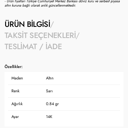
- Ürün fiyatları Türkiye Cumhuriyet Merkez Bankası döviz kuru ve serbest piyasa
altın kuruna bağlı olarak anlık güncellenmektedir.
ÜRÜN BILGISI
TAKSIT SEÇENEKLERI
TESLIMAT / İADE
Özellikler:
Maden
Altın
Renk
Sarı
Ağırlık
0.84 gr
Ayar
14K