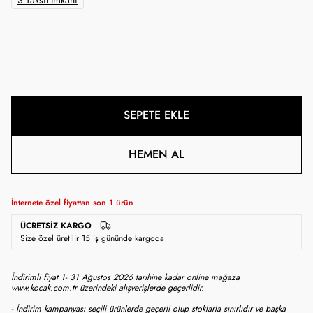
3 Taksit İmkanı
SEPETE EKLE
HEMEN AL
İnternete özel fiyattan son
1
ürün
ÜCRETSIZ KARGO
Size özel üretilir 15 iş gününde kargoda
İndirimli fiyat 1- 31 Ağustos 2026 tarihine kadar online mağaza
www.kocak.com.tr üzerindeki alışverişlerde geçerlidir.
- İndirim kampanyası seçili ürünlerde geçerli olup stoklarla sınırlıdır ve başka