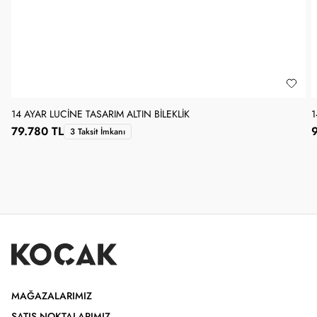
14 AYAR LUCINE TASARIM ALTIN BILEKLIK
1
79.780 TL
9
3 Taksit İmkanı
MAĞAZALARIMIZ
SATIŞ NOKTALARIMIZ