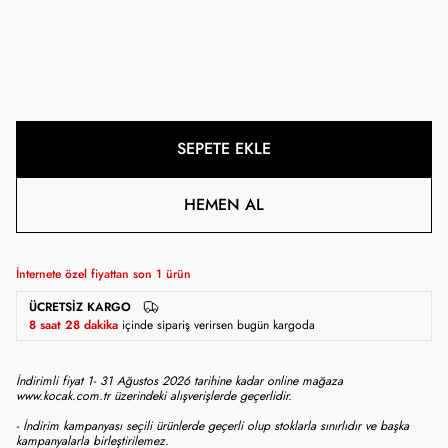
SEPETE EKLE
HEMEN AL
İnternete özel fiyattan son
1
ürün
ÜCRETSIZ KARGO
8 saat 28 dakika
içinde sipariş verirsen bugün kargoda
İndirimli fiyat 1- 31 Ağustos 2026 tarihine kadar online mağaza
www.kocak.com.tr üzerindeki alışverişlerde geçerlidir.
- İndirim kampanyası seçili ürünlerde geçerli olup stoklarla sınırlıdır ve başka
kampanyalarla birleştirilemez.