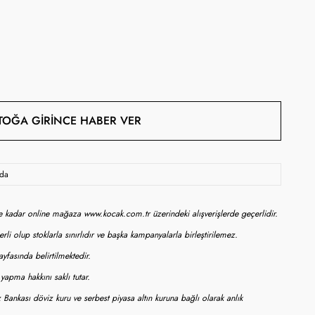
TOĞA GIRINCE HABER VER
oda
ne kadar online mağaza www.kocak.com.tr üzerindeki alışverişlerde geçerlidir.
rli olup stoklarla sınırlıdır ve başka kampanyalarla birleştirilemez.
yfasında belirtilmektedir.
apma hakkını saklı tutar.
 Bankası döviz kuru ve serbest piyasa altın kuruna bağlı olarak anlık