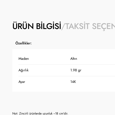
ÜRÜN BILGISI
TAKSIT SEÇE
Özellikler:
Maden
Altın
Ağırlık
1.98 gr
Ayar
14K
Not: Zincirli ürünlerde uzunluk ~18 cm'dir.