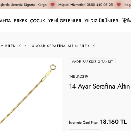
lerde Ücretsiz Sigortalı Kargo
Müşteri Hizmetleri 0850 440 05 25
Koçak
LANTA
ERKEK
ÇOCUK
YENİ GELENLER
YILDIZ ÜRÜNLER
IM BILEKLIK
14 AYAR SERAFINA ALTIN BILEKLIK
VADE FARKSIZ 3 TAKSIT
14BLK2319
14 Ayar Serafina Altın
18.160 TL
İnternete Özel Fiyat