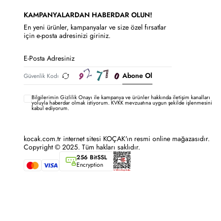
KAMPANYALARDAN HABERDAR OLUN!
En yeni ürünler, kampanyalar ve size özel fırsatlar
için e-posta adresinizi giriniz.
Abone Ol
Bilgilerimin
Gizlilik Onayı ile kampanya ve ürünler hakkında iletişim kanalları
yoluyla haberdar olmak istiyorum.
KVKK mevzuatına uygun şekilde işlenmesini
kabul ediyorum.
kocak.com.tr internet sitesi KOÇAK'ın resmi online mağazasıdır.
Copyright © 2025. Tüm hakları saklıdır.
256 BitSSL
Encryption