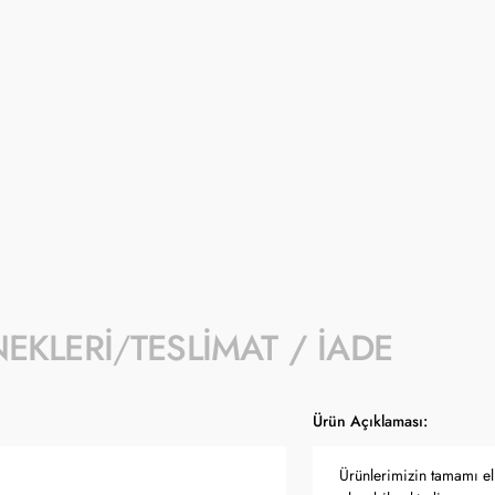
Size özel üretilir 7 iş gününde kargod
İndirimli fiyat 1- 31 Ağustos 2026 tarihi
- İndirim kampanyası seçili ürünlerde geçe
- Kampanyaya dahil stok sayısı her ürün sa
- Koçak kampanya kapsamında değişiklik y
- Ürün fiyatları Türkiye Cumhuriyet Merkez
güncellenmektedir.
NEKLERI
TESLIMAT / İADE
Ürün Açıklaması:
Ürünlerimizin tamamı el 