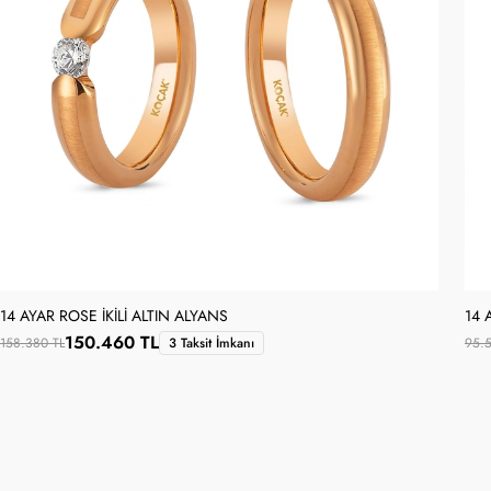
14 AYAR ROSE İKILI ALTIN ALYANS
14 
150.460 TL
158.380 TL
3 Taksit İmkanı
95.5