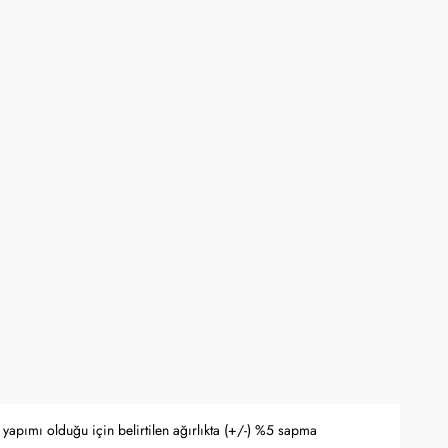
a
ne kadar online mağaza www.kocak.com.tr üzerindeki alışverişlerde geçerlidir.
rli olup stoklarla sınırlıdır ve başka kampanyalarla birleştirilemez.
yfasında belirtilmektedir.
apma hakkını saklı tutar.
 Bankası döviz kuru ve serbest piyasa altın kuruna bağlı olarak anlık
yapımı olduğu için belirtilen ağırlıkta (+/-) %5 sapma