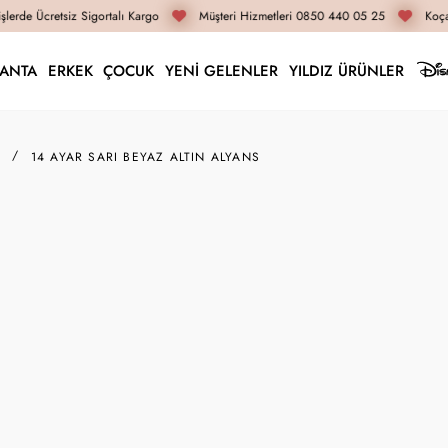
lerde Ücretsiz Sigortalı Kargo
Müşteri Hizmetleri 0850 440 05 25
Koçak
LANTA
ERKEK
ÇOCUK
YENİ GELENLER
YILDIZ ÜRÜNLER
14 AYAR SARI BEYAZ ALTIN ALYANS
İNDIRIMLI FIYAT
SEPETTE EK İN
14ALY048
14 Ayar Sarı Beyaz Al
Alyans modellerinde gramaj ve fiyat b
176.330 TL
167.510 TL
İnternete Özel Fiyat