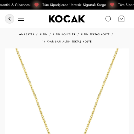
rantisi & Güvencesi
Tüm Siparişlerde Ücretsiz Sigortalı Kargo
Tüm Sipari
ANASAYFA
ALTIN
ALTIN KOLYELER
ALTIN TEKTAŞ KOLYE
14 AYAR SARI ALTIN TEKTAŞ KOLYE