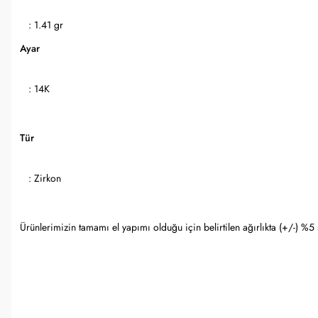
: 1.41 gr
Ayar
: 14K
Tür
: Zirkon
Ürünlerimizin tamamı el yapımı olduğu için belirtilen ağırlıkta (+/-) %