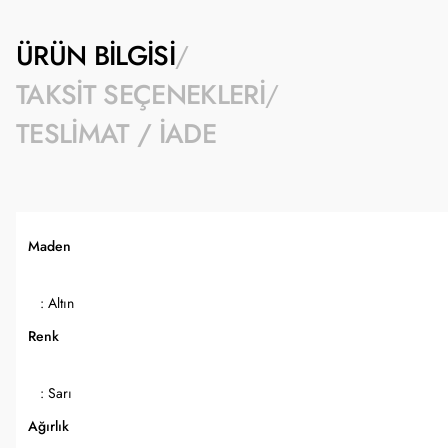
ÜRÜN BILGISI
TAKSIT SEÇENEKLERI
TESLIMAT / İADE
Maden
: Altın
Renk
: Sarı
Ağırlık