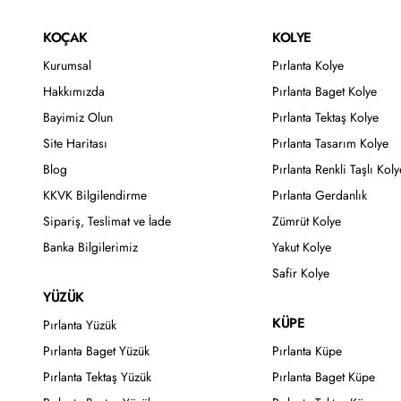
KOÇAK
KOLYE
Kurumsal
Pırlanta Kolye
Hakkımızda
Pırlanta Baget Kolye
Bayimiz Olun
Pırlanta Tektaş Kolye
Site Haritası
Pırlanta Tasarım Kolye
Blog
Pırlanta Renkli Taşlı Koly
KKVK Bilgilendirme
Pırlanta Gerdanlık
Sipariş, Teslimat ve İade
Zümrüt Kolye
Banka Bilgilerimiz
Yakut Kolye
Safir Kolye
YÜZÜK
KÜPE
Pırlanta Yüzük
Pırlanta Baget Yüzük
Pırlanta Küpe
Pırlanta Tektaş Yüzük
Pırlanta Baget Küpe