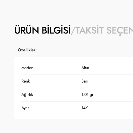
ÜRÜN BILGISI
TAKSIT SEÇE
Özellikler:
Maden
Altın
Renk
Sarı
Ağırlık
1.01 gr
Ayar
14K