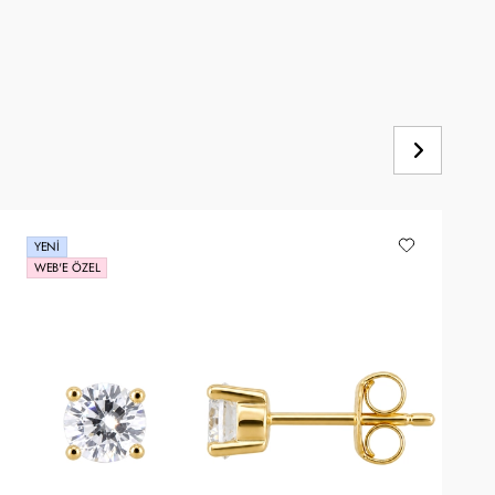
YENI
WEB'E ÖZEL