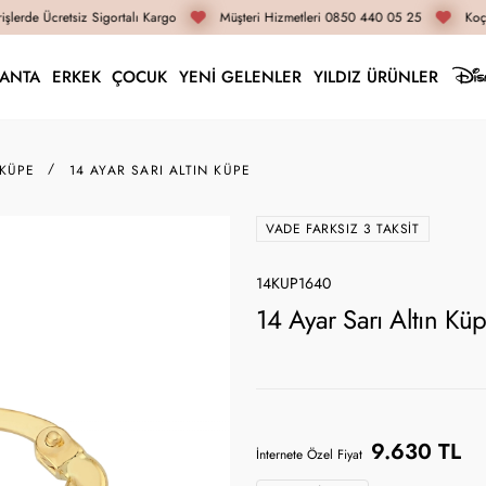
şlerde Ücretsiz Sigortalı Kargo
Müşteri Hizmetleri 0850 440 05 25
Koça
LANTA
ERKEK
ÇOCUK
YENİ GELENLER
YILDIZ ÜRÜNLER
 KÜPE
14 AYAR SARI ALTIN KÜPE
VADE FARKSIZ 3 TAKSIT
14KUP1640
14 Ayar Sarı Altın K
9.630 TL
İnternete Özel Fiyat