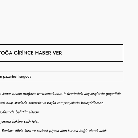
TOĞA GIRINCE HABER VER
sen pazartesi kargoda
ne kadar online mağaza www.kocak.com.tr üzerindeki alışverişlerde geçerlidir.
rli olup stoklarla sınırlıdır ve başka kampanyalarla birleştirilemez.
yfasında belirtilmektedir.
apma hakkını saklı tutar.
 Bankası döviz kuru ve serbest piyasa altın kuruna bağlı olarak anlık