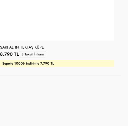
SARI ALTIN TEKTAŞ KÜPE
DAM
8.790 TL
10
3 Taksit İmkanı
Sepette 1000₺ indirimle 7.790 TL
Se