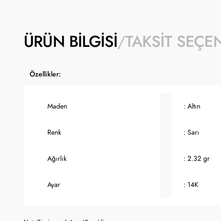
ÜRÜN BILGISI
TAKSIT SEÇE
Özellikler:
Maden
: Altın
Renk
: Sarı
Ağırlık
: 2.32 gr
Ayar
: 14K