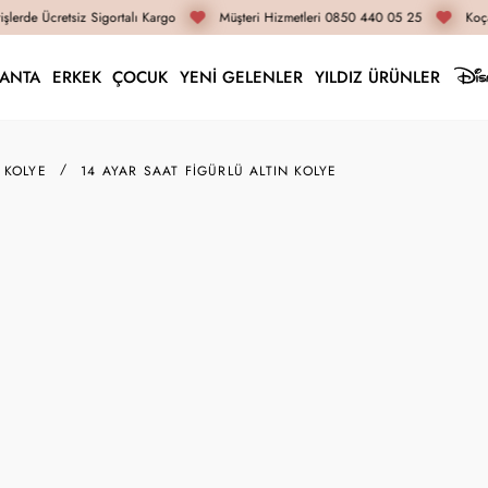
lerde Ücretsiz Sigortalı Kargo
Müşteri Hizmetleri 0850 440 05 25
Koça
LANTA
ERKEK
ÇOCUK
YENİ GELENLER
YILDIZ ÜRÜNLER
 KOLYE
14 AYAR SAAT FIGÜRLÜ ALTIN KOLYE
VADE FARKSIZ 3 TAKSIT
14KLY1211
14 Ayar Saat Figürlü A
21.710 TL
İnternete Özel Fiyat