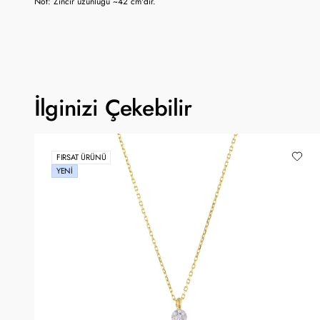
Not: Zincir uzunluğu ~42 cm'dir.
İlginizi Çekebilir
FIRSAT ÜRÜNÜ
YENI