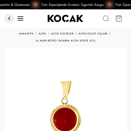
rantisi & Güvencesi
Tüm Siparişlerde Ücretsiz Sigortalı Kargo
Tüm Sipari
ANASAYFA
ALTIN
ALTIN KOLYELER
ALTIN KOLYE UÇLARI
14 AYAR RETRO TASARIM ALTIN KOLYE UCU