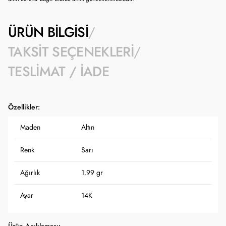
ÜRÜN BILGISI
TAKSIT SEÇENEKLERI
TESLIMAT / İADE
Özellikler:
Maden
Altın
Renk
Sarı
Ağırlık
1.99 gr
Ayar
14K