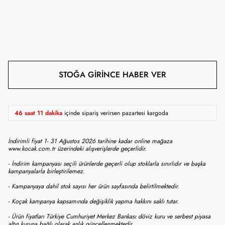
STOĞA GIRINCE HABER VER
46 saat 11 dakika
içinde sipariş verirsen pazartesi kargoda
İndirimli fiyat 1- 31 Ağustos 2026 tarihine kadar online mağaza
www.kocak.com.tr üzerindeki alışverişlerde geçerlidir.
- İndirim kampanyası seçili ürünlerde geçerli olup stoklarla sınırlıdır ve başka
kampanyalarla birleştirilemez.
- Kampanyaya dahil stok sayısı her ürün sayfasında belirtilmektedir.
- Koçak kampanya kapsamında değişiklik yapma hakkını saklı tutar.
- Ürün fiyatları Türkiye Cumhuriyet Merkez Bankası döviz kuru ve serbest piyasa
altın kuruna bağlı olarak anlık güncellenmektedir.