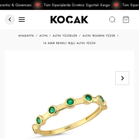
antisi & Güvencesi
Tüm Siparişlerde Ücretsiz Sigortalı Kargo
Tüm Sipari
ANASAYFA
ALTIN
ALTIN YÜZÜKLER
ALTIN TASARIM YÜZÜK
14 AYAR RENKLI TAŞLI ALTIN YÜZÜK