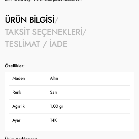
ÜRÜN BILGISI
TAKSIT SEÇENEKLERI
TESLIMAT / İADE
Özellikler:
Maden
Altın
Renk
Sarı
Ağırlık
1.00 gr
Ayar
14K