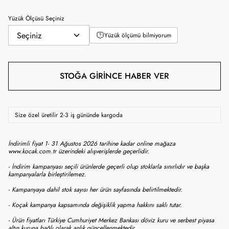
Yüzük Ölçüsü Seçiniz
Yüzük ölçümü bilmiyorum
STOĞA GIRINCE HABER VER
Size özel üretilir 2-3 iş gününde kargoda
İndirimli fiyat 1- 31 Ağustos 2026 tarihine kadar online mağaza
www.kocak.com.tr üzerindeki alışverişlerde geçerlidir.
- İndirim kampanyası seçili ürünlerde geçerli olup stoklarla sınırlıdır ve başka
kampanyalarla birleştirilemez.
- Kampanyaya dahil stok sayısı her ürün sayfasında belirtilmektedir.
- Koçak kampanya kapsamında değişiklik yapma hakkını saklı tutar.
- Ürün fiyatları Türkiye Cumhuriyet Merkez Bankası döviz kuru ve serbest piyasa
altın kuruna bağlı olarak anlık güncellenmektedir.