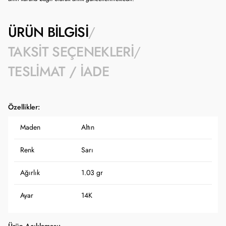
ÜRÜN BILGISI
TAKSIT SEÇENEKLERI
TESLIMAT / İADE
Özellikler:
Maden
Altın
Renk
Sarı
Ağırlık
1.03 gr
Ayar
14K