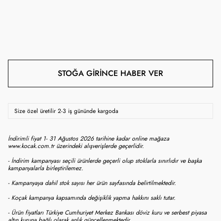
STOĞA GIRINCE HABER VER
Size özel üretilir 2-3 iş gününde kargoda
İndirimli fiyat 1- 31 Ağustos 2026 tarihine kadar online mağaza
www.kocak.com.tr üzerindeki alışverişlerde geçerlidir.
- İndirim kampanyası seçili ürünlerde geçerli olup stoklarla sınırlıdır ve başka
kampanyalarla birleştirilemez.
- Kampanyaya dahil stok sayısı her ürün sayfasında belirtilmektedir.
- Koçak kampanya kapsamında değişiklik yapma hakkını saklı tutar.
- Ürün fiyatları Türkiye Cumhuriyet Merkez Bankası döviz kuru ve serbest piyasa
altın kuruna bağlı olarak anlık güncellenmektedir.